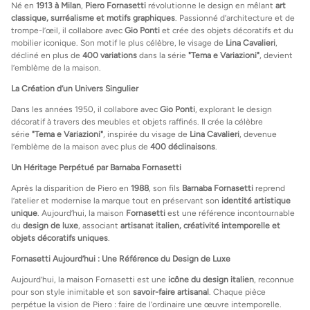
Né en
1913 à Milan
,
Piero Fornasetti
révolutionne le design en mêlant
art
classique, surréalisme et motifs graphiques
. Passionné d’architecture et de
trompe-l’œil, il collabore avec
Gio Ponti
et crée des objets décoratifs et du
mobilier iconique. Son motif le plus célèbre, le visage de
Lina Cavalieri
,
décliné en plus de
400 variations
dans la série
"Tema e Variazioni"
, devient
l’emblème de la maison.
La Création d’un Univers Singulier
Dans les années 1950, il collabore avec
Gio Ponti
, explorant le design
décoratif à travers des meubles et objets raffinés. Il crée la célèbre
série
"Tema e Variazioni"
, inspirée du visage de
Lina Cavalieri
, devenue
l’emblème de la maison avec plus de
400 déclinaisons
.
Un Héritage Perpétué par Barnaba Fornasetti
Après la disparition de Piero en
1988
, son fils
Barnaba Fornasetti
reprend
l’atelier et modernise la marque tout en préservant son
identité artistique
unique
. Aujourd’hui, la maison
Fornasetti
est une référence incontournable
du
design de luxe
, associant
artisanat italien, créativité intemporelle et
objets décoratifs uniques
.
Fornasetti Aujourd’hui : Une Référence du Design de Luxe
Aujourd’hui, la maison Fornasetti est une
icône du design italien
, reconnue
pour son style inimitable et son
savoir-faire artisanal
. Chaque pièce
perpétue la vision de Piero : faire de l’ordinaire une œuvre intemporelle.