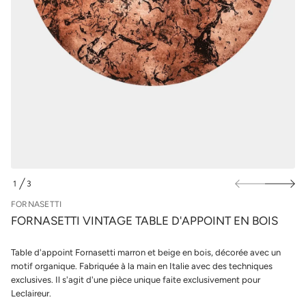
a
u
T
r
e
l
g
a
e
t
s
n
p
i
r
V
o
i
t
d
t
u
e
i
s
t
a
s
n
r
o
1
3
F
D
e
E
FORNASETTI
d
é
FORNASETTI VINTAGE TABLE D'APPOINT EN BOIS
t
i
t
Table d'appoint Fornasetti marron et beige en bois, décorée avec un
n
motif organique. Fabriquée à la main en Italie avec des techniques
a
u
exclusives. Il s'agit d'une pièce unique faite exclusivement pour
q
Leclaireur.
a