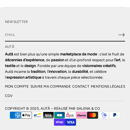
NEWSLETTER
E
-
AUTĀ
m
a
Autā
est bien plus qu'une simple
marketplace de mode
: c’est le fruit de
i
décennies d’expérience
, de
passion
et d’un profond respect pour
l’art
, le
l
textile
et le
design
. Fondée par une équipe de
visionnaires créatifs
,
*
Autā incarne la
tradition
, l’
innovation
, la
durabilité
, et célèbre
l’
expression artistique
à travers chaque pièce sélectionnée.
MON COMPTE
SUIVRE MA COMMANDE
CONTACT
MENTIONS LÉGALES
CGV
COPYRIGHT © 2025, AUTĀ – RÉALISÉ PAR
DALENA & CO