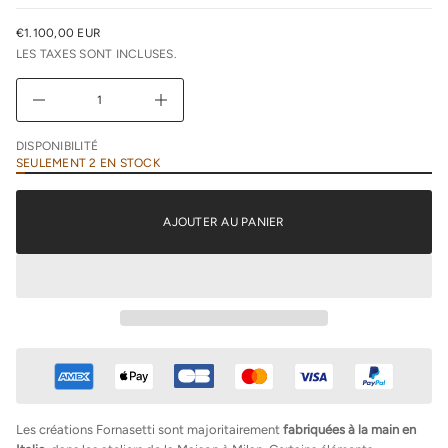
e
u
€1.100,00 EUR
n
PRIX
i
LES TAXES SONT INCLUSES.
NORMAL
m
i
D
A
u
g
DISPONIBILITÉ
m
SEULEMENT 2 EN STOCK
e
n
t
e
AJOUTER AU PANIER
r
l
a
q
u
a
n
t
i
t
é
d
e
F
Les créations Fornasetti sont majoritairement
fabriquées à la main en
o