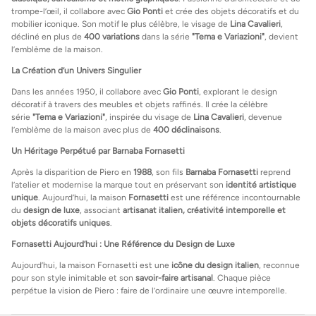
trompe-l’œil, il collabore avec
Gio Ponti
et crée des objets décoratifs et du
mobilier iconique. Son motif le plus célèbre, le visage de
Lina Cavalieri
,
décliné en plus de
400 variations
dans la série
"Tema e Variazioni"
, devient
l’emblème de la maison.
La Création d’un Univers Singulier
Dans les années 1950, il collabore avec
Gio Ponti
, explorant le design
décoratif à travers des meubles et objets raffinés. Il crée la célèbre
série
"Tema e Variazioni"
, inspirée du visage de
Lina Cavalieri
, devenue
l’emblème de la maison avec plus de
400 déclinaisons
.
Un Héritage Perpétué par Barnaba Fornasetti
Après la disparition de Piero en
1988
, son fils
Barnaba Fornasetti
reprend
l’atelier et modernise la marque tout en préservant son
identité artistique
unique
. Aujourd’hui, la maison
Fornasetti
est une référence incontournable
du
design de luxe
, associant
artisanat italien, créativité intemporelle et
objets décoratifs uniques
.
Fornasetti Aujourd’hui : Une Référence du Design de Luxe
Aujourd’hui, la maison Fornasetti est une
icône du design italien
, reconnue
pour son style inimitable et son
savoir-faire artisanal
. Chaque pièce
perpétue la vision de Piero : faire de l’ordinaire une œuvre intemporelle.