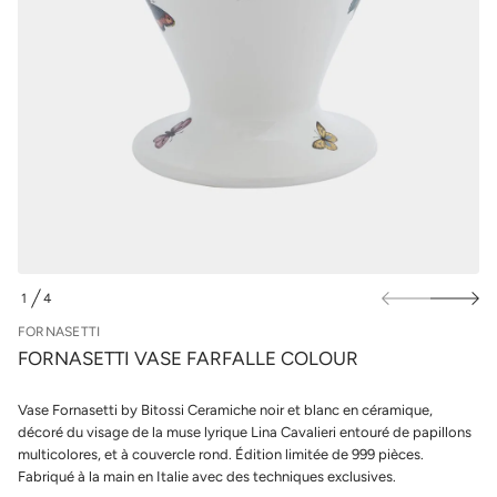
r
u
a
r
F
l
e
e
s
a
s
V
p
i
r
t
o
t
d
e
s
u
a
i
n
t
r
s
o
F
e
1
4
d
D
é
E
FORNASETTI
t
i
FORNASETTI VASE FARFALLE COLOUR
t
n
a
Vase Fornasetti by Bitossi Ceramiche noir et blanc en céramique,
u
décoré du visage de la muse lyrique Lina Cavalieri entouré de papillons
q
a
multicolores, et à couvercle rond. Édition limitée de 999 pièces.
l
Fabriqué à la main en Italie avec des techniques exclusives.
r