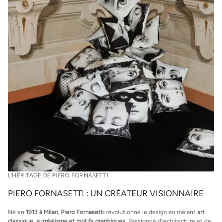
Chronopost
France Métropolitaine
: 1 jour ouvré (livraison express avant 13h en
général)
Europe
: 1 à 3 jours ouvrés
International
: 2 à 5 jours ouvrés (selon les pays et options choisies)
France Métropolitaine
: 1 jour ouvré (livraison express)
Europe
: 1 à 2 jours ouvrés
International
: 2 à 6 jours ouvrés (selon la destination)
L’HÉRITAGE DE PIERO FORNASETTI
PIERO FORNASETTI : UN CRÉATEUR VISIONNAIRE
Né en
1913 à Milan
,
Piero Fornasetti
révolutionne le design en mêlant
art
classique, surréalisme et motifs graphiques
. Passionné d’architecture et de