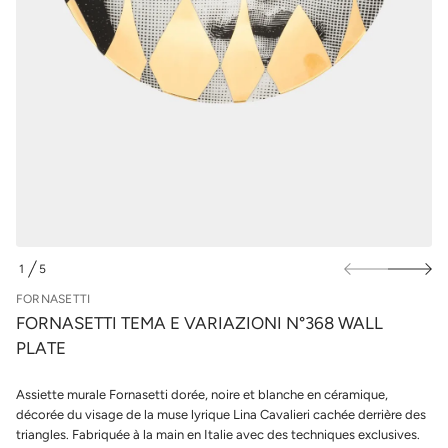
i
u
r
r
a
l
V
e
e
s
a
m
p
e
r
T
o
i
d
t
u
t
e
i
s
t
a
s
n
r
o
1
5
F
D
e
E
FORNASETTI
d
é
FORNASETTI TEMA E VARIAZIONI N°368 WALL
t
PLATE
i
t
n
Assiette murale Fornasetti dorée, noire et blanche en céramique,
a
u
décorée du visage de la muse lyrique Lina Cavalieri cachée derrière des
q
triangles. Fabriquée à la main en Italie avec des techniques exclusives.
a