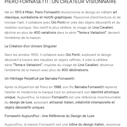
PIERO FORNASETTI : UN CRÉATEUR VISIONNAIRE
Né en
1913 à Milan
,
Piero Fornasetti
révolutionne le design en mêlant
art
classique, surréalisme et motifs graphiques
. Passionné d’architecture et de
trompe-l’œil, il collabore avec
Gio Ponti
et crée des objets décoratifs et du
mobilier iconique. Son motif le plus célèbre, le visage de
Lina Cavalieri
,
décliné en plus de
400 variations
dans la série
"Tema e Variazioni"
, devient
l’emblème de la maison.
La Création d’un Univers Singulier
Dans les années 1950, il collabore avec
Gio Ponti
, explorant le design
décoratif à travers des meubles et objets raffinés. Il crée la célèbre
série
"Tema e Variazioni"
, inspirée du visage de
Lina Cavalieri
, devenue
l’emblème de la maison avec plus de
400 déclinaisons
.
Un Héritage Perpétué par Barnaba Fornasetti
Après la disparition de Piero en
1988
, son fils
Barnaba Fornasetti
reprend
l’atelier et modernise la marque tout en préservant son
identité artistique
unique
. Aujourd’hui, la maison
Fornasetti
est une référence incontournable
du
design de luxe
, associant
artisanat italien, créativité intemporelle et
objets décoratifs uniques
.
Fornasetti Aujourd’hui : Une Référence du Design de Luxe
Aujourd’hui, la maison Fornasetti est une
icône du design italien
, reconnue