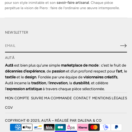
pour son style inimitable et son
savoir-faire artisanal
. Chaque pièce
perpétue la vision de Piero : faire de l’ordinaire une œuvre intemporelle.
NEWSLETTER
E
-
AUTĀ
m
a
Autā
est bien plus qu'une simple
marketplace de mode
: c’est le fruit de
i
décennies d’expérience
, de
passion
et d’un profond respect pour
l’art
, le
l
textile
et le
design
. Fondée par une équipe de
visionnaires créatifs
,
*
Autā incarne la
tradition
, l’
innovation
, la
durabilité
, et célèbre
l’
expression artistique
à travers chaque pièce sélectionnée.
MON COMPTE
SUIVRE MA COMMANDE
CONTACT
MENTIONS LÉGALES
CGV
COPYRIGHT © 2025, AUTĀ – RÉALISÉ PAR
DALENA & CO