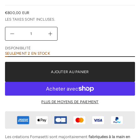
e
u
€800,00 EUR
n
PRIX
i
LES TAXES SONT INCLUSES.
NORMAL
m
i
D
A
u
g
DISPONIBILITÉ
m
SEULEMENT 2 EN STOCK
e
n
t
e
AJOUTER AU PANIER
r
l
a
q
u
a
n
PLUS DE MOYENS DE PAIEMENT
t
i
t
é
d
e
F
Les créations Fornasetti sont majoritairement
fabriquées à la main en
o