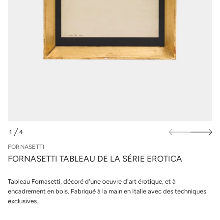
u
u
a
r
e
l
l
e
b
s
a
p
T
i
r
t
o
t
d
e
u
s
i
a
n
t
r
s
o
F
e
1
4
D
d
E
é
FORNASETTI
t
FORNASETTI TABLEAU DE LA SÉRIE EROTICA
i
t
n
Tableau Fornasetti, décoré d'une oeuvre d'art érotique, et à
a
u
encadrement en bois. Fabriqué à la main en Italie avec des techniques
q
exclusives.
a
l
r