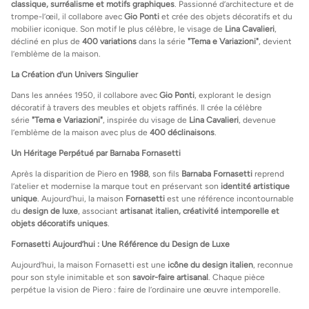
classique, surréalisme et motifs graphiques
. Passionné d’architecture et de
trompe-l’œil, il collabore avec
Gio Ponti
et crée des objets décoratifs et du
mobilier iconique. Son motif le plus célèbre, le visage de
Lina Cavalieri
,
décliné en plus de
400 variations
dans la série
"Tema e Variazioni"
, devient
l’emblème de la maison.
La Création d’un Univers Singulier
Dans les années 1950, il collabore avec
Gio Ponti
, explorant le design
décoratif à travers des meubles et objets raffinés. Il crée la célèbre
série
"Tema e Variazioni"
, inspirée du visage de
Lina Cavalieri
, devenue
l’emblème de la maison avec plus de
400 déclinaisons
.
Un Héritage Perpétué par Barnaba Fornasetti
Après la disparition de Piero en
1988
, son fils
Barnaba Fornasetti
reprend
l’atelier et modernise la marque tout en préservant son
identité artistique
unique
. Aujourd’hui, la maison
Fornasetti
est une référence incontournable
du
design de luxe
, associant
artisanat italien, créativité intemporelle et
objets décoratifs uniques
.
Fornasetti Aujourd’hui : Une Référence du Design de Luxe
Aujourd’hui, la maison Fornasetti est une
icône du design italien
, reconnue
pour son style inimitable et son
savoir-faire artisanal
. Chaque pièce
perpétue la vision de Piero : faire de l’ordinaire une œuvre intemporelle.