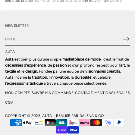
perpétue la vision de Piero : faire de l’ordinaire une œuvre intemporelle.
NEWSLETTER
E
-
AUTĀ
m
a
Autā
est bien plus qu'une simple
marketplace de mode
: c’est le fruit de
i
décennies d’expérience
, de
passion
et d’un profond respect pour
l’art
, le
l
textile
et le
design
. Fondée par une équipe de
visionnaires créatifs
,
*
Autā incarne la
tradition
, l’
innovation
, la
durabilité
, et célèbre
l’
expression artistique
à travers chaque pièce sélectionnée.
MON COMPTE
SUIVRE MA COMMANDE
CONTACT
MENTIONS LÉGALES
CGV
COPYRIGHT © 2025, AUTĀ – RÉALISÉ PAR
DALENA & CO