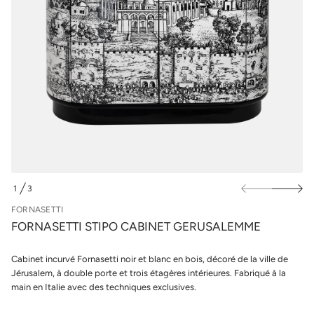
u
a
c
r
o
l
p
e
i
s
t
p
S
i
r
t
o
t
d
e
u
s
i
a
n
t
r
s
o
F
e
1
3
D
d
E
é
FORNASETTI
t
FORNASETTI STIPO CABINET GERUSALEMME
i
t
n
Cabinet incurvé Fornasetti noir et blanc en bois, décoré de la ville de
a
u
Jérusalem, à double porte et trois étagères intérieures. Fabriqué à la
q
main en Italie avec des techniques exclusives.
a
l
r