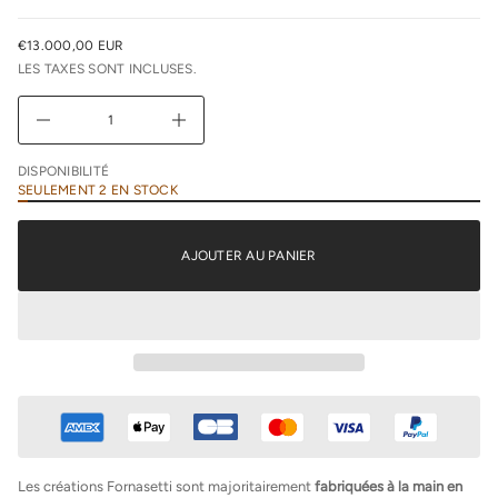
e
u
€13.000,00 EUR
n
PRIX
i
LES TAXES SONT INCLUSES.
NORMAL
m
i
D
A
u
g
DISPONIBILITÉ
m
SEULEMENT 2 EN STOCK
e
n
t
e
AJOUTER AU PANIER
r
l
a
q
u
a
n
t
i
t
é
d
e
F
Les créations Fornasetti sont majoritairement
fabriquées à la main en
o