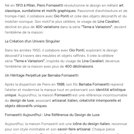
Né en
1913 à Milan
,
Piero Fornasetti
révolutionne le design en mêlant
art
classique, surréalisme et motifs graphiques
. Passionné d’architecture et de
trompe-l’œil, il collabore avec
Gio Ponti
et crée des objets décoratifs et du
mobilier iconique. Son motif le plus célèbre, le visage de
Lina Cavalieri
,
décliné en plus de
400 variations
dans la série
"Tema e Variazioni"
, devient
l’emblème de la maison.
La Création d’un Univers Singulier
Dans les années 1950, il collabore avec
Gio Ponti
, explorant le design
décoratif à travers des meubles et objets raffinés. Il crée la célèbre
série
"Tema e Variazioni"
, inspirée du visage de
Lina Cavalieri
, devenue
l’emblème de la maison avec plus de
400 déclinaisons
.
Un Héritage Perpétué par Barnaba Fornasetti
Après la disparition de Piero en
1988
, son fils
Barnaba Fornasetti
reprend
l’atelier et modernise la marque tout en préservant son
identité artistique
unique
. Aujourd’hui, la maison
Fornasetti
est une référence incontournable
du
design de luxe
, associant
artisanat italien, créativité intemporelle et
objets décoratifs uniques
.
Fornasetti Aujourd’hui : Une Référence du Design de Luxe
Aujourd’hui, la maison Fornasetti est une
icône du design italien
, reconnue
pour son style inimitable et son
savoir-faire artisanal
. Chaque pièce