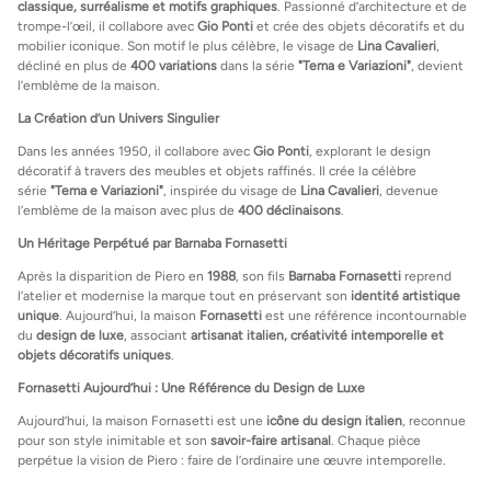
classique, surréalisme et motifs graphiques
. Passionné d’architecture et de
trompe-l’œil, il collabore avec
Gio Ponti
et crée des objets décoratifs et du
mobilier iconique. Son motif le plus célèbre, le visage de
Lina Cavalieri
,
décliné en plus de
400 variations
dans la série
"Tema e Variazioni"
, devient
l’emblème de la maison.
La Création d’un Univers Singulier
Dans les années 1950, il collabore avec
Gio Ponti
, explorant le design
décoratif à travers des meubles et objets raffinés. Il crée la célèbre
série
"Tema e Variazioni"
, inspirée du visage de
Lina Cavalieri
, devenue
l’emblème de la maison avec plus de
400 déclinaisons
.
Un Héritage Perpétué par Barnaba Fornasetti
Après la disparition de Piero en
1988
, son fils
Barnaba Fornasetti
reprend
l’atelier et modernise la marque tout en préservant son
identité artistique
unique
. Aujourd’hui, la maison
Fornasetti
est une référence incontournable
du
design de luxe
, associant
artisanat italien, créativité intemporelle et
objets décoratifs uniques
.
Fornasetti Aujourd’hui : Une Référence du Design de Luxe
Aujourd’hui, la maison Fornasetti est une
icône du design italien
, reconnue
pour son style inimitable et son
savoir-faire artisanal
. Chaque pièce
perpétue la vision de Piero : faire de l’ordinaire une œuvre intemporelle.