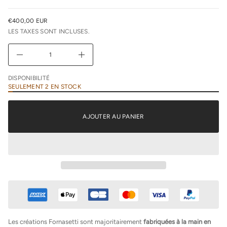
e
u
€400,00 EUR
n
PRIX
i
LES TAXES SONT INCLUSES.
NORMAL
m
i
D
A
u
g
DISPONIBILITÉ
m
SEULEMENT 2 EN STOCK
e
n
t
e
AJOUTER AU PANIER
r
l
a
q
u
a
n
t
i
t
é
d
e
F
Les créations Fornasetti sont majoritairement
fabriquées à la main en
o