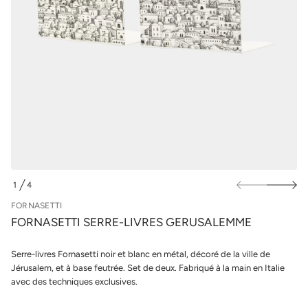
u
l
-
r
e
l
r
e
r
s
e
p
S
i
r
t
o
t
d
e
u
s
i
a
n
t
r
s
o
F
e
1
4
D
d
E
é
FORNASETTI
t
FORNASETTI SERRE-LIVRES GERUSALEMME
i
t
n
Serre-livres Fornasetti noir et blanc en métal, décoré de la ville de
a
u
Jérusalem, et à base feutrée. Set de deux. Fabriqué à la main en Italie
q
avec des techniques exclusives.
a
l
r