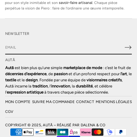
pour son style inimitable et son
savoir-faire artisanal
. Chaque pièce
perpétue la vision de Piero : faire de l’ordinaire une œuvre intemporelle.
NEWSLETTER
E
-
AUTĀ
m
a
Autā
est bien plus qu'une simple
marketplace de mode
: c’est le fruit de
i
décennies d’expérience
, de
passion
et d’un profond respect pour
l’art
, le
l
textile
et le
design
. Fondée par une équipe de
visionnaires créatifs
,
*
Autā incarne la
tradition
, l’
innovation
, la
durabilité
, et célèbre
l’
expression artistique
à travers chaque pièce sélectionnée.
MON COMPTE
SUIVRE MA COMMANDE
CONTACT
MENTIONS LÉGALES
CGV
COPYRIGHT © 2025, AUTĀ – RÉALISÉ PAR
DALENA & CO