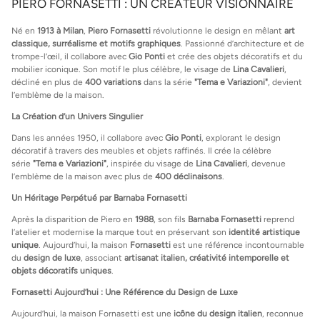
PIERO FORNASETTI : UN CRÉATEUR VISIONNAIRE
Né en
1913 à Milan
,
Piero Fornasetti
révolutionne le design en mêlant
art
classique, surréalisme et motifs graphiques
. Passionné d’architecture et de
trompe-l’œil, il collabore avec
Gio Ponti
et crée des objets décoratifs et du
mobilier iconique. Son motif le plus célèbre, le visage de
Lina Cavalieri
,
décliné en plus de
400 variations
dans la série
"Tema e Variazioni"
, devient
l’emblème de la maison.
La Création d’un Univers Singulier
Dans les années 1950, il collabore avec
Gio Ponti
, explorant le design
décoratif à travers des meubles et objets raffinés. Il crée la célèbre
série
"Tema e Variazioni"
, inspirée du visage de
Lina Cavalieri
, devenue
l’emblème de la maison avec plus de
400 déclinaisons
.
Un Héritage Perpétué par Barnaba Fornasetti
Après la disparition de Piero en
1988
, son fils
Barnaba Fornasetti
reprend
l’atelier et modernise la marque tout en préservant son
identité artistique
unique
. Aujourd’hui, la maison
Fornasetti
est une référence incontournable
du
design de luxe
, associant
artisanat italien, créativité intemporelle et
objets décoratifs uniques
.
Fornasetti Aujourd’hui : Une Référence du Design de Luxe
Aujourd’hui, la maison Fornasetti est une
icône du design italien
, reconnue