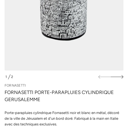
r
u
a
r
p
l
-
e
e
s
t
r
p
o
r
P
o
i
d
t
u
t
e
i
s
t
a
s
n
r
o
1
2
F
D
e
E
FORNASETTI
d
é
FORNASETTI PORTE-PARAPLUIES CYLINDRIQUE
t
GERUSALEMME
i
t
n
Porte-parapluies cylindrique Fornasetti noir et blanc en métal, décoré
a
u
de la ville de Jérusalem et d'un bord doré. Fabriqué à la main en Italie
q
avec des techniques exclusives.
a