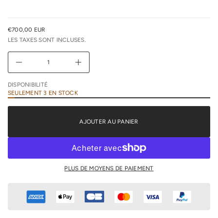
l
r
e
u
€700,00 EUR
n
PRIX
i
LES TAXES SONT INCLUSES.
NORMAL
m
i
D
A
u
g
DISPONIBILITÉ
m
SEULEMENT 3 EN STOCK
e
n
t
e
AJOUTER AU PANIER
r
l
a
q
u
a
n
PLUS DE MOYENS DE PAIEMENT
t
i
t
é
d
e