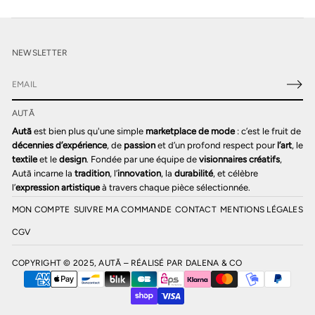
NEWSLETTER
E
-
AUTĀ
m
a
Autā
est bien plus qu'une simple
marketplace de mode
: c’est le fruit de
i
décennies d’expérience
, de
passion
et d’un profond respect pour
l’art
, le
l
textile
et le
design
. Fondée par une équipe de
visionnaires créatifs
,
*
Autā incarne la
tradition
, l’
innovation
, la
durabilité
, et célèbre
l’
expression artistique
à travers chaque pièce sélectionnée.
MON COMPTE
SUIVRE MA COMMANDE
CONTACT
MENTIONS LÉGALES
CGV
COPYRIGHT © 2025, AUTĀ – RÉALISÉ PAR
DALENA & CO