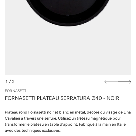
e
u
S
r
u
l
a
e
e
t
s
a
p
l
r
P
o
i
t
d
t
u
e
i
s
t
a
s
n
r
o
1
2
F
D
e
E
FORNASETTI
d
é
FORNASETTI PLATEAU SERRATURA Ø40 - NOIR
t
i
t
Plateau rond Fornasetti noir et blanc en métal, décoré du visage de Lina
n
Cavalieri à travers une serrure. Utilisez un tréteau magnétique pour
a
u
transformer le plateau en table d'appoint. Fabriqué à la main en Italie
q
avec des techniques exclusives.
a