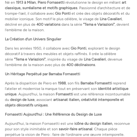
Né en
1913 à Milan
,
Piero Fornasetti
révolutionne le design en mêlant
art
classique, surréalisme et motifs graphiques
. Passionné d’architecture et de
trompe-l’œil, il collabore avec
Gio Ponti
et crée des objets décoratifs et du
mobilier iconique. Son motif le plus célèbre, le visage de
Lina Cavalieri
,
décliné en plus de
400 variations
dans la série
"Tema e Variazioni"
, devient
l’emblème de la maison.
La Création d’un Univers Singulier
Dans les années 1950, il collabore avec
Gio Ponti
, explorant le design
décoratif à travers des meubles et objets raffinés. Il crée la célèbre
série
"Tema e Variazioni"
, inspirée du visage de
Lina Cavalieri
, devenue
l’emblème de la maison avec plus de
400 déclinaisons
.
Un Héritage Perpétué par Barnaba Fornasetti
Après la disparition de Piero en
1988
, son fils
Barnaba Fornasetti
reprend
l’atelier et modernise la marque tout en préservant son
identité artistique
unique
. Aujourd’hui, la maison
Fornasetti
est une référence incontournable
du
design de luxe
, associant
artisanat italien, créativité intemporelle et
objets décoratifs uniques
.
Fornasetti Aujourd’hui : Une Référence du Design de Luxe
Aujourd’hui, la maison Fornasetti est une
icône du design italien
, reconnue
pour son style inimitable et son
savoir-faire artisanal
. Chaque pièce
perpétue la vision de Piero : faire de l’ordinaire une œuvre intemporelle.