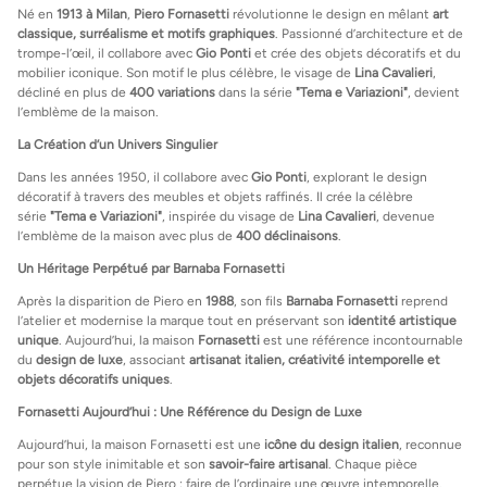
Né en
1913 à Milan
,
Piero Fornasetti
révolutionne le design en mêlant
art
classique, surréalisme et motifs graphiques
. Passionné d’architecture et de
trompe-l’œil, il collabore avec
Gio Ponti
et crée des objets décoratifs et du
mobilier iconique. Son motif le plus célèbre, le visage de
Lina Cavalieri
,
décliné en plus de
400 variations
dans la série
"Tema e Variazioni"
, devient
l’emblème de la maison.
La Création d’un Univers Singulier
Dans les années 1950, il collabore avec
Gio Ponti
, explorant le design
décoratif à travers des meubles et objets raffinés. Il crée la célèbre
série
"Tema e Variazioni"
, inspirée du visage de
Lina Cavalieri
, devenue
l’emblème de la maison avec plus de
400 déclinaisons
.
Un Héritage Perpétué par Barnaba Fornasetti
Après la disparition de Piero en
1988
, son fils
Barnaba Fornasetti
reprend
l’atelier et modernise la marque tout en préservant son
identité artistique
unique
. Aujourd’hui, la maison
Fornasetti
est une référence incontournable
du
design de luxe
, associant
artisanat italien, créativité intemporelle et
objets décoratifs uniques
.
Fornasetti Aujourd’hui : Une Référence du Design de Luxe
Aujourd’hui, la maison Fornasetti est une
icône du design italien
, reconnue
pour son style inimitable et son
savoir-faire artisanal
. Chaque pièce
perpétue la vision de Piero : faire de l’ordinaire une œuvre intemporelle.