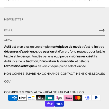
NEWSLETTER
E
-
AUTĀ
m
a
Autā
est bien plus qu'une simple
marketplace de mode
: c’est le fruit de
i
décennies d’expérience
, de
passion
et d’un profond respect pour
l’art
, le
l
textile
et le
design
. Fondée par une équipe de
visionnaires créatifs
,
*
Autā incarne la
tradition
, l’
innovation
, la
durabilité
, et célèbre
l’
expression artistique
à travers chaque pièce sélectionnée.
MON COMPTE
SUIVRE MA COMMANDE
CONTACT
MENTIONS LÉGALES
CGV
COPYRIGHT © 2025, AUTĀ – RÉALISÉ PAR
DALENA & CO