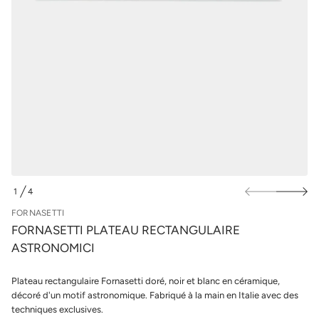
e
u
r
r
u
l
a
e
e
s
t
a
p
l
r
P
o
i
d
t
u
t
e
i
s
t
a
s
n
r
o
1
4
F
D
e
E
FORNASETTI
d
é
FORNASETTI PLATEAU RECTANGULAIRE
t
ASTRONOMICI
i
t
n
Plateau rectangulaire Fornasetti doré, noir et blanc en céramique,
a
u
décoré d'un motif astronomique. Fabriqué à la main en Italie avec des
q
techniques exclusives.
a