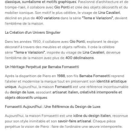
classique, surréalisme et motifs graphiques
. Passionné d’architecture et de
trompe-l’œil, il collabore avec
Gio Ponti
et crée des objets décoratifs et du
mobilier iconique. Son motif le plus célèbre, le visage de
Lina Cavalieri
,
décliné en plus de
400 variations
dans la série
"Tema e Variazioni"
, devient
l’emblème de la maison.
La Création d’un Univers Singulier
Dans les années 1950, il collabore avec
Gio Ponti
, explorant le design
décoratif à travers des meubles et objets raffinés. Il crée la célèbre
série
"Tema e Variazioni"
, inspirée du visage de
Lina Cavalieri
, devenue
l’emblème de la maison avec plus de
400 déclinaisons
.
Un Héritage Perpétué par Barnaba Fornasetti
Après la disparition de Piero en
1988
, son fils
Barnaba Fornasetti
reprend
l’atelier et modernise la marque tout en préservant son
identité artistique
unique
. Aujourd’hui, la maison
Fornasetti
est une référence incontournable
du
design de luxe
, associant
artisanat italien, créativité intemporelle et
objets décoratifs uniques
.
Fornasetti Aujourd’hui : Une Référence du Design de Luxe
Aujourd’hui, la maison Fornasetti est une
icône du design italien
, reconnue
pour son style inimitable et son
savoir-faire artisanal
. Chaque pièce
perpétue la vision de Piero : faire de l’ordinaire une œuvre intemporelle.