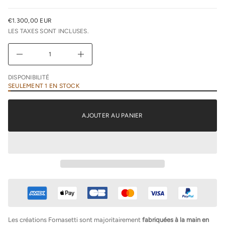
e
u
€1.300,00 EUR
n
PRIX
i
LES TAXES SONT INCLUSES.
NORMAL
m
i
D
A
u
g
DISPONIBILITÉ
m
SEULEMENT 1 EN STOCK
e
n
t
e
AJOUTER AU PANIER
r
l
a
q
u
a
n
t
i
t
é
d
e
F
Les créations Fornasetti sont majoritairement
fabriquées à la main en
o