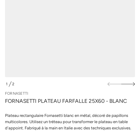
u
u
a
r
e
l
t
e
a
s
l
p
P
i
r
t
o
t
d
e
u
s
i
a
n
t
r
s
o
F
e
1
2
D
d
E
é
FORNASETTI
t
FORNASETTI PLATEAU FARFALLE 25X60 - BLANC
i
t
n
Plateau rectangulaire Fornasetti blanc en métal, décoré de papillons
a
u
multicolores. Utilisez un tréteau pour transformer le plateau en table
q
d'appoint. Fabriqué à la main en Italie avec des techniques exclusives.
a
l
r