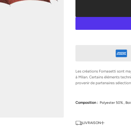
r
l
a
q
u
a
n
t
i
t
é
d
e
F
o
r
Les créations Fornasetti sont ma
n
à Milan. Certains éléments tec
a
provenir de partenaires sélection
s
e
t
t
i
Composition :
Polyester 50% , Boi
P
a
r
a
p
LIVRAISON
l