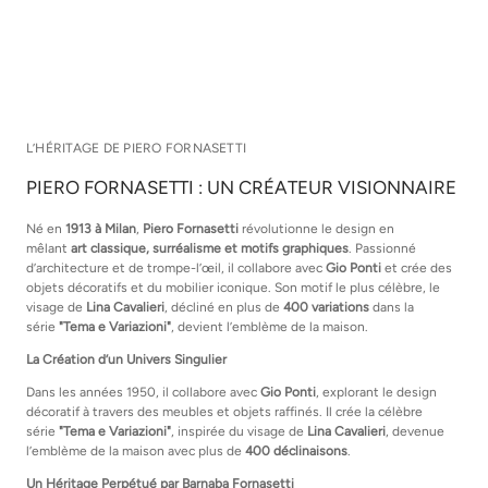
L’HÉRITAGE DE PIERO FORNASETTI
PIERO FORNASETTI : UN CRÉATEUR VISIONNAIRE
Né en
1913 à Milan
,
Piero Fornasetti
révolutionne le design en
mêlant
art classique, surréalisme et motifs graphiques
. Passionné
d’architecture et de trompe-l’œil, il collabore avec
Gio Ponti
et crée des
objets décoratifs et du mobilier iconique. Son motif le plus célèbre, le
visage de
Lina Cavalieri
, décliné en plus de
400 variations
dans la
série
"Tema e Variazioni"
, devient l’emblème de la maison.
La Création d’un Univers Singulier
Dans les années 1950, il collabore avec
Gio Ponti
, explorant le design
décoratif à travers des meubles et objets raffinés. Il crée la célèbre
série
"Tema e Variazioni"
, inspirée du visage de
Lina Cavalieri
, devenue
l’emblème de la maison avec plus de
400 déclinaisons
.
Un Héritage Perpétué par Barnaba Fornasetti