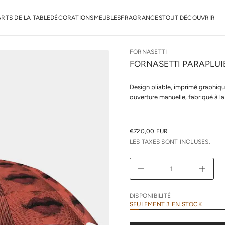
r
o
F
ARTS DE LA TABLE
DÉCORATIONS
MEUBLES
FRAGRANCES
TOUT DÉCOUVRIR
e
d
é
t
FORNASETTI
i
t
FORNASETTI PARAPLUI
n
a
u
Design pliable, imprimé graphiqu
q
ouverture manuelle, fabriqué à la
a
l
r
e
u
€720,00 EUR
PRIX
n
LES TAXES SONT INCLUSES.
i
NORMAL
m
i
D
A
u
g
m
DISPONIBILITÉ
e
SEULEMENT 3 EN STOCK
n
t
e