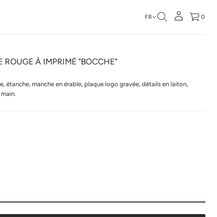
FR
0
E ROUGE À IMPRIMÉ "BOCCHE"
e, étanche, manche en érable, plaque logo gravée, détails en laiton,
 main.