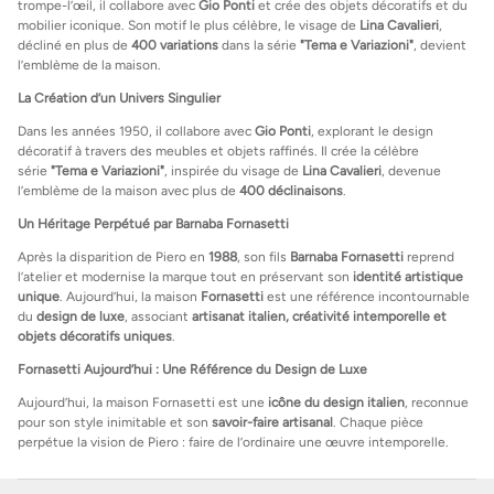
trompe-l’œil, il collabore avec
Gio Ponti
et crée des objets décoratifs et du
mobilier iconique. Son motif le plus célèbre, le visage de
Lina Cavalieri
,
décliné en plus de
400 variations
dans la série
"Tema e Variazioni"
, devient
l’emblème de la maison.
La Création d’un Univers Singulier
Dans les années 1950, il collabore avec
Gio Ponti
, explorant le design
décoratif à travers des meubles et objets raffinés. Il crée la célèbre
série
"Tema e Variazioni"
, inspirée du visage de
Lina Cavalieri
, devenue
l’emblème de la maison avec plus de
400 déclinaisons
.
Un Héritage Perpétué par Barnaba Fornasetti
Après la disparition de Piero en
1988
, son fils
Barnaba Fornasetti
reprend
l’atelier et modernise la marque tout en préservant son
identité artistique
unique
. Aujourd’hui, la maison
Fornasetti
est une référence incontournable
du
design de luxe
, associant
artisanat italien, créativité intemporelle et
objets décoratifs uniques
.
Fornasetti Aujourd’hui : Une Référence du Design de Luxe
Aujourd’hui, la maison Fornasetti est une
icône du design italien
, reconnue
pour son style inimitable et son
savoir-faire artisanal
. Chaque pièce
perpétue la vision de Piero : faire de l’ordinaire une œuvre intemporelle.