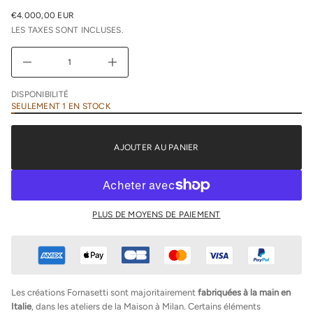
u
€4.000,00 EUR
n
PRIX
i
LES TAXES SONT INCLUSES.
NORMAL
m
i
D
A
u
g
DISPONIBILITÉ
m
SEULEMENT 1 EN STOCK
e
n
t
e
AJOUTER AU PANIER
r
l
a
q
u
a
n
PLUS DE MOYENS DE PAIEMENT
t
i
t
é
d
e
F
Les créations Fornasetti sont majoritairement
fabriquées à la main en
o
Italie
, dans les ateliers de la Maison à Milan. Certains éléments
r