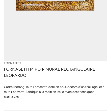
r
u
i
r
o
l
r
e
i
s
M
i
p
t
r
t
o
e
d
s
u
a
n
i
r
t
o
s
F
e
FORNASETTI
d
é
FORNASETTI MIROIR MURAL RECTANGULAIRE
t
LEOPARDO
i
t
n
Cadre rectangulaire Fornasetti ocre en bois, décoré d'un feuillage, et à
a
u
miroir en verre. Fabriqué à la main en Italie avec des techniques
q
exclusives.
a
l
r
e