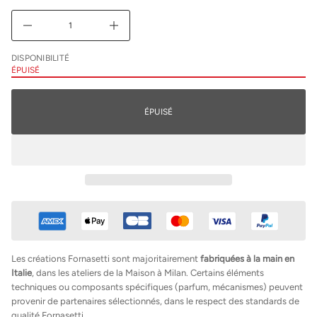
m
i
D
A
u
g
DISPONIBILITÉ
m
ÉPUISÉ
e
n
t
e
ÉPUISÉ
r
l
a
q
u
a
n
t
i
t
é
d
e
F
Les créations Fornasetti sont majoritairement
fabriquées à la main en
o
Italie
, dans les ateliers de la Maison à Milan. Certains éléments
r
n
techniques ou composants spécifiques (parfum, mécanismes) peuvent
a
provenir de partenaires sélectionnés, dans le respect des standards de
s
qualité Fornasetti.
e