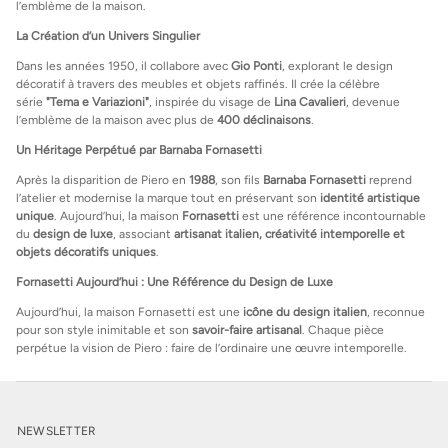
l’emblème de la maison.
La Création d’un Univers Singulier
Dans les années 1950, il collabore avec
Gio Ponti
, explorant le design
décoratif à travers des meubles et objets raffinés. Il crée la célèbre
série
"Tema e Variazioni"
, inspirée du visage de
Lina Cavalieri
, devenue
l’emblème de la maison avec plus de
400 déclinaisons
.
Un Héritage Perpétué par Barnaba Fornasetti
Après la disparition de Piero en
1988
, son fils
Barnaba Fornasetti
reprend
l’atelier et modernise la marque tout en préservant son
identité artistique
unique
. Aujourd’hui, la maison
Fornasetti
est une référence incontournable
du
design de luxe
, associant
artisanat italien, créativité intemporelle et
objets décoratifs uniques
.
Fornasetti Aujourd’hui : Une Référence du Design de Luxe
Aujourd’hui, la maison Fornasetti est une
icône du design italien
, reconnue
pour son style inimitable et son
savoir-faire artisanal
. Chaque pièce
perpétue la vision de Piero : faire de l’ordinaire une œuvre intemporelle.
NEWSLETTER