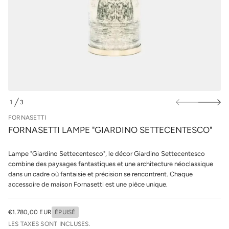
u
a
r
L
i
l
t
e
t
s
e
p
s
r
a
n
o
r
d
o
u
F
i
e
1
3
t
D
d
é
s
E
FORNASETTI
t
FORNASETTI LAMPE "GIARDINO SETTECENTESCO"
i
t
n
a
Lampe "Giardino Settecentesco", le décor Giardino Settecentesco
u
combine des paysages fantastiques et une architecture néoclassique
q
dans un cadre où fantaisie et précision se rencontrent. Chaque
a
l
accessoire de maison Fornasetti est une pièce unique.
r
e
u
€1.780,00 EUR
ÉPUISÉ
n
PRIX
i
LES TAXES SONT INCLUSES.
NORMAL