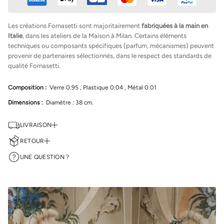
d
e
F
Les créations Fornasetti sont majoritairement
fabriquées à la main en
o
Italie
, dans les ateliers de la Maison à Milan. Certains éléments
r
n
techniques ou composants spécifiques (parfum, mécanismes) peuvent
a
provenir de partenaires sélectionnés, dans le respect des standards de
s
qualité Fornasetti.
e
t
t
Composition :
Verre 0.95 , Plastique 0.04 , Métal 0.01
i
H
Dimensions :
Diamètre : 38 cm.
o
r
l
LIVRAISON
o
g
RETOUR
e
Colissimo (La Poste)
m
u
UNE QUESTION ?
France Métropolitaine
: 2 à 3 jours ouvrés
Retour sous 14 jours
r
a
Europe
: 3 à 7 jours ouvrés selon le pays
Vous disposez de 14 jours à compter de la réception de votre commande
l
pour nous retourner un article. Celui-ci doit être non utilisé, en parfait
e
International / Monde
: 5 à 10 jours ouvrés (variable selon la destination)
état, et renvoyé dans son emballage d’origine.
&
q
Mondial Relay
Les produits incomplets, endommagés ou portés ne pourront être
u
acceptés.
o
France Métropolitaine (Point Relais)
: 3 à 5 jours ouvrés