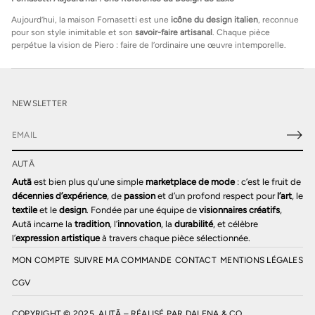
Aujourd’hui, la maison Fornasetti est une
icône du design italien
, reconnue
pour son style inimitable et son
savoir-faire artisanal
. Chaque pièce
perpétue la vision de Piero : faire de l’ordinaire une œuvre intemporelle.
NEWSLETTER
E
-
AUTĀ
m
a
Autā
est bien plus qu'une simple
marketplace de mode
: c’est le fruit de
i
décennies d’expérience
, de
passion
et d’un profond respect pour
l’art
, le
l
textile
et le
design
. Fondée par une équipe de
visionnaires créatifs
,
*
Autā incarne la
tradition
, l’
innovation
, la
durabilité
, et célèbre
l’
expression artistique
à travers chaque pièce sélectionnée.
MON COMPTE
SUIVRE MA COMMANDE
CONTACT
MENTIONS LÉGALES
CGV
COPYRIGHT © 2025, AUTĀ – RÉALISÉ PAR
DALENA & CO