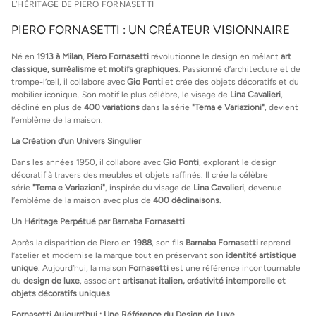
L’HÉRITAGE DE PIERO FORNASETTI
PIERO FORNASETTI : UN CRÉATEUR VISIONNAIRE
Né en
1913 à Milan
,
Piero Fornasetti
révolutionne le design en mêlant
art
classique, surréalisme et motifs graphiques
. Passionné d’architecture et de
trompe-l’œil, il collabore avec
Gio Ponti
et crée des objets décoratifs et du
mobilier iconique. Son motif le plus célèbre, le visage de
Lina Cavalieri
,
décliné en plus de
400 variations
dans la série
"Tema e Variazioni"
, devient
l’emblème de la maison.
La Création d’un Univers Singulier
Dans les années 1950, il collabore avec
Gio Ponti
, explorant le design
décoratif à travers des meubles et objets raffinés. Il crée la célèbre
série
"Tema e Variazioni"
, inspirée du visage de
Lina Cavalieri
, devenue
l’emblème de la maison avec plus de
400 déclinaisons
.
Un Héritage Perpétué par Barnaba Fornasetti
Après la disparition de Piero en
1988
, son fils
Barnaba Fornasetti
reprend
l’atelier et modernise la marque tout en préservant son
identité artistique
unique
. Aujourd’hui, la maison
Fornasetti
est une référence incontournable
du
design de luxe
, associant
artisanat italien, créativité intemporelle et
objets décoratifs uniques
.
Fornasetti Aujourd’hui : Une Référence du Design de Luxe