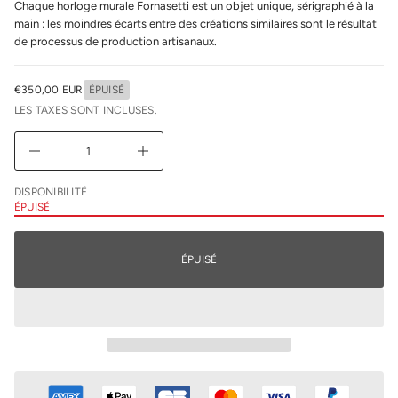
Chaque horloge murale Fornasetti est un objet unique, sérigraphié à la
q
main : les moindres écarts entre des créations similaires sont le résultat
a
l
de processus de production artisanaux.
r
e
u
€350,00 EUR
ÉPUISÉ
n
PRIX
i
LES TAXES SONT INCLUSES.
NORMAL
m
i
D
A
u
g
DISPONIBILITÉ
m
ÉPUISÉ
e
n
t
e
ÉPUISÉ
r
l
a
q
u
a
n
t
i
t
é