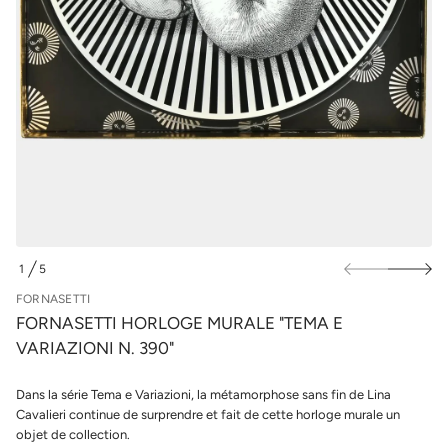
u
a
r
r
u
l
m
e
e
s
g
p
o
r
l
r
o
o
d
H
u
i
i
t
t
t
e
s
s
a
n
1
5
D
r
E
o
FORNASETTI
F
FORNASETTI HORLOGE MURALE "TEMA E
e
d
VARIAZIONI N. 390"
é
t
i
Dans la série Tema e Variazioni, la métamorphose sans fin de Lina
t
Cavalieri continue de surprendre et fait de cette horloge murale un
n
a
objet de collection.
u