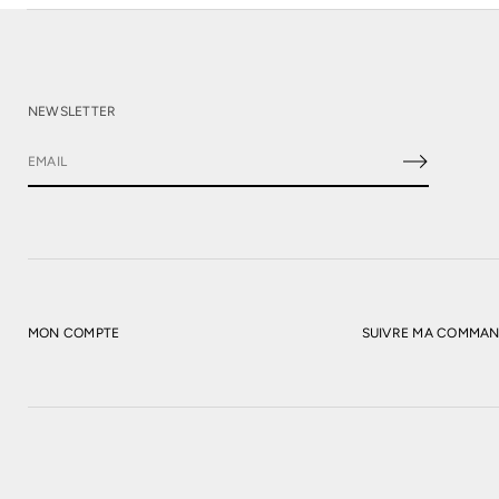
NEWSLETTER
E
-
m
a
i
l
*
MON COMPTE
SUIVRE MA COMMA