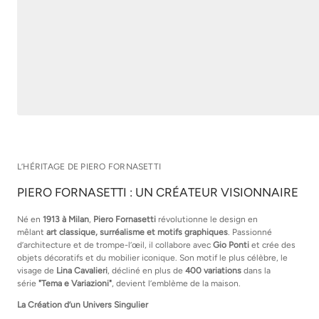
L’HÉRITAGE DE PIERO FORNASETTI
PIERO FORNASETTI : UN CRÉATEUR VISIONNAIRE
Né en
1913 à Milan
,
Piero Fornasetti
révolutionne le design en
mêlant
art classique, surréalisme et motifs graphiques
. Passionné
d’architecture et de trompe-l’œil, il collabore avec
Gio Ponti
et crée des
objets décoratifs et du mobilier iconique. Son motif le plus célèbre, le
visage de
Lina Cavalieri
, décliné en plus de
400 variations
dans la
série
"Tema e Variazioni"
, devient l’emblème de la maison.
La Création d’un Univers Singulier