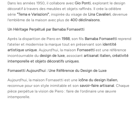
Dans les années 1950, il collabore avec
Gio Ponti
, explorant le design
décoratif à travers des meubles et objets raffinés. Il crée la célèbre
série
"Tema e Variazioni"
, inspirée du visage de
Lina Cavalieri
, devenue
l’emblème de la maison avec plus de
400 déclinaisons
.
Un Héritage Perpétué par Barnaba Fornasetti
Après la disparition de Piero en
1988
, son fils
Barnaba Fornasetti
reprend
l’atelier et modernise la marque tout en préservant son
identité
artistique unique
. Aujourd’hui, la maison
Fornasetti
est une référence
incontournable du
design de luxe
, associant
artisanat italien, créativité
intemporelle et objets décoratifs uniques
.
Fornasetti Aujourd’hui : Une Référence du Design de Luxe
Aujourd’hui, la maison Fornasetti est une
icône du design italien
,
reconnue pour son style inimitable et son
savoir-faire artisanal
. Chaque
pièce perpétue la vision de Piero : faire de l’ordinaire une œuvre
intemporelle.