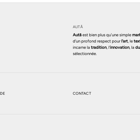
AUTĀ
Autā
est bien plus qu'une simple
mar
d’un profond respect pour
l’art
, le
tex
incarne la
tradition
, l’
innovation
, la
du
sélectionnée.
NDE
CONTACT