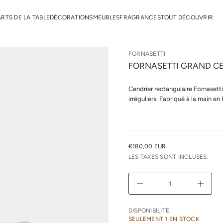
a
n
r
ARTS DE LA TABLE
DÉCORATIONS
MEUBLES
FRAGRANCES
TOUT DÉCOUVRIR
o
F
e
d
é
FORNASETTI
t
FORNASETTI GRAND CE
i
t
n
Cendrier rectangulaire Fornasetti
a
u
irréguliers. Fabriqué à la main en
q
a
l
r
e
u
€180,00 EUR
PRIX
n
LES TAXES SONT INCLUSES.
i
NORMAL
m
i
D
A
u
g
m
DISPONIBILITÉ
e
SEULEMENT 1 EN STOCK