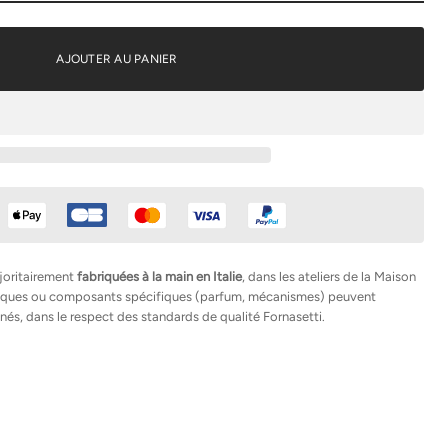
AJOUTER AU PANIER
joritairement
fabriquées à la main en Italie
, dans les ateliers de la Maison
hniques ou composants spécifiques (parfum, mécanismes) peuvent
nés, dans le respect des standards de qualité Fornasetti.