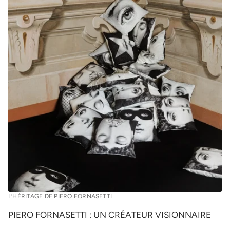
Pour toute question, notre service client reste à votre écoute.
Chronopost
France Métropolitaine
: 1 jour ouvré (livraison express avant 13h en
général)
Europe
: 1 à 3 jours ouvrés
International
: 2 à 5 jours ouvrés (selon les pays et options choisies)
France Métropolitaine
: 1 jour ouvré (livraison express)
Europe
: 1 à 2 jours ouvrés
International
: 2 à 6 jours ouvrés (selon la destination)
L’HÉRITAGE DE PIERO FORNASETTI
PIERO FORNASETTI : UN CRÉATEUR VISIONNAIRE