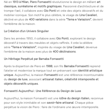
Né en
1913 à Milan
,
Piero Fornasetti
révolutionne le design en mêlant
art
classique, surréalisme et motifs graphiques
. Passionné d’architecture et de
trompe-l’œil, il collabore avec
Gio Ponti
et crée des objets décoratifs et du
mobilier iconique. Son motif le plus célèbre, le visage de
Lina Cavalieri
,
décliné en plus de
400 variations
dans la série
"Tema e Variazioni"
, devient
l’emblème de la maison.
La Création d’un Univers Singulier
Dans les années 1950, il collabore avec
Gio Ponti
, explorant le design
décoratif à travers des meubles et objets raffinés. Il crée la célèbre
série
"Tema e Variazioni"
, inspirée du visage de
Lina Cavalieri
, devenue
l’emblème de la maison avec plus de
400 déclinaisons
.
Un Héritage Perpétué par Barnaba Fornasetti
Après la disparition de Piero en
1988
, son fils
Barnaba Fornasetti
reprend
l’atelier et modernise la marque tout en préservant son
identité artistique
unique
. Aujourd’hui, la maison
Fornasetti
est une référence incontournable
du
design de luxe
, associant
artisanat italien, créativité intemporelle et
objets décoratifs uniques
.
Fornasetti Aujourd’hui : Une Référence du Design de Luxe
Aujourd’hui, la maison Fornasetti est une
icône du design italien
, reconnue
pour son style inimitable et son
savoir-faire artisanal
. Chaque pièce
perpétue la vision de Piero : faire de l’ordinaire une œuvre intemporelle.