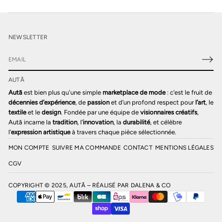
NEWSLETTER
E
-
AUTĀ
m
a
Autā
est bien plus qu'une simple
marketplace de mode
: c’est le fruit de
i
décennies d’expérience
, de
passion
et d’un profond respect pour
l’art
, le
l
textile
et le
design
. Fondée par une équipe de
visionnaires créatifs
,
*
Autā incarne la
tradition
, l’
innovation
, la
durabilité
, et célèbre
l’
expression artistique
à travers chaque pièce sélectionnée.
MON COMPTE
SUIVRE MA COMMANDE
CONTACT
MENTIONS LÉGALES
CGV
COPYRIGHT © 2025, AUTĀ – RÉALISÉ PAR
DALENA & CO