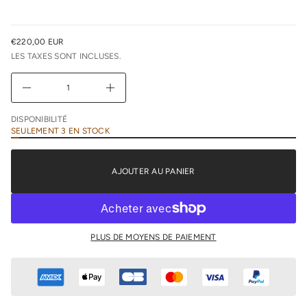
l
r
e
u
€220,00 EUR
n
PRIX
i
LES TAXES SONT INCLUSES.
NORMAL
m
i
D
A
u
g
DISPONIBILITÉ
m
SEULEMENT 3 EN STOCK
e
n
t
e
AJOUTER AU PANIER
r
l
a
q
u
a
n
PLUS DE MOYENS DE PAIEMENT
t
i
t
é
d
e