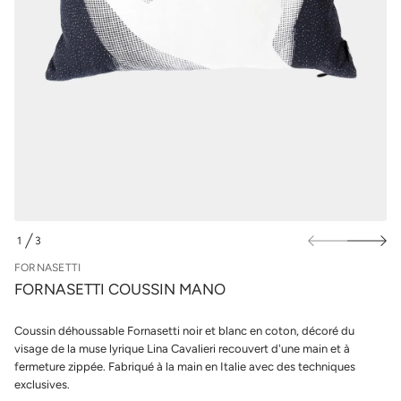
a
u
M
r
n
l
i
s
e
s
s
u
p
o
r
C
o
i
t
d
t
u
e
i
s
t
a
s
n
r
o
1
3
F
D
e
E
FORNASETTI
d
é
FORNASETTI COUSSIN MANO
t
i
t
Coussin déhoussable Fornasetti noir et blanc en coton, décoré du
n
visage de la muse lyrique Lina Cavalieri recouvert d'une main et à
a
u
fermeture zippée. Fabriqué à la main en Italie avec des techniques
q
exclusives.
a