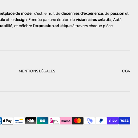
ketplace de mode
: c’est le fruit de
décennies d’expérience
, de
passion
et
tile
et le
design
. Fondée par une équipe de
visionnaires créatifs
, Autā
rabilité
, et célèbre l’
expression artistique
à travers chaque pièce
MENTIONS LÉGALES
CGV
PANIER