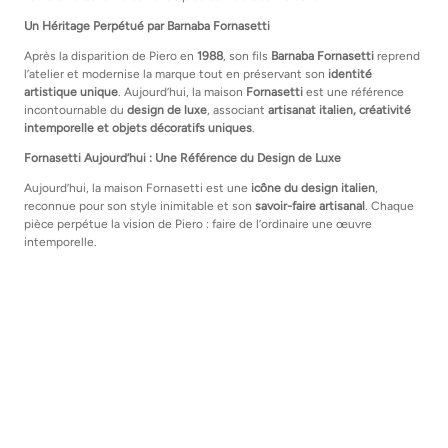
Un Héritage Perpétué par Barnaba Fornasetti
Après la disparition de Piero en
1988
, son fils
Barnaba Fornasetti
reprend
l’atelier et modernise la marque tout en préservant son
identité
artistique unique
. Aujourd’hui, la maison
Fornasetti
est une référence
incontournable du
design de luxe
, associant
artisanat italien, créativité
intemporelle et objets décoratifs uniques
.
Fornasetti Aujourd’hui : Une Référence du Design de Luxe
Aujourd’hui, la maison Fornasetti est une
icône du design italien
,
reconnue pour son style inimitable et son
savoir-faire artisanal
. Chaque
pièce perpétue la vision de Piero : faire de l’ordinaire une œuvre
intemporelle.