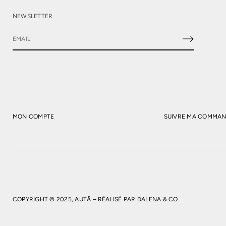
NEWSLETTER
E
-
m
a
i
l
*
MON COMPTE
SUIVRE MA COMMA
COPYRIGHT © 2025, AUTĀ – RÉALISÉ PAR
DALENA & CO
FO
NO
€2
PR