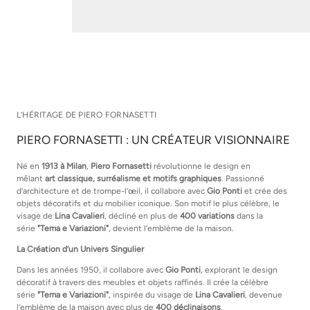
L’HÉRITAGE DE PIERO FORNASETTI
PIERO FORNASETTI : UN CRÉATEUR VISIONNAIRE
Né en
1913 à Milan
,
Piero Fornasetti
révolutionne le design en
mêlant
art classique, surréalisme et motifs graphiques
. Passionné
d’architecture et de trompe-l’œil, il collabore avec
Gio Ponti
et crée des
objets décoratifs et du mobilier iconique. Son motif le plus célèbre, le
visage de
Lina Cavalieri
, décliné en plus de
400 variations
dans la
série
"Tema e Variazioni"
, devient l’emblème de la maison.
La Création d’un Univers Singulier
Dans les années 1950, il collabore avec
Gio Ponti
, explorant le design
décoratif à travers des meubles et objets raffinés. Il crée la célèbre
série
"Tema e Variazioni"
, inspirée du visage de
Lina Cavalieri
, devenue
l’emblème de la maison avec plus de
400 déclinaisons
.