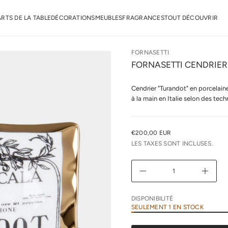
r
o
F
ARTS DE LA TABLE
DÉCORATIONS
MEUBLES
FRAGRANCES
TOUT DÉCOUVRIR
e
d
é
t
FORNASETTI
i
t
FORNASETTI CENDRIER
n
a
u
Cendrier "Turandot" en porcelain
q
à la main en Italie selon des tech
a
l
r
e
u
€200,00 EUR
PRIX
n
LES TAXES SONT INCLUSES.
i
NORMAL
m
i
D
A
u
g
m
DISPONIBILITÉ
e
SEULEMENT 1 EN STOCK
n
t
e