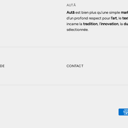
AUTĀ
Autā
est bien plus qu'une simple
mar
d’un profond respect pour
l’art
, le
tex
incarne la
tradition
, l’
innovation
, la
du
sélectionnée.
NDE
CONTACT
RNASETTI CENDRIER "TURANDOT" EN PORCELAINE
AJOUTER AU 
IRE ET BLANCHE
00,00 EUR
IX