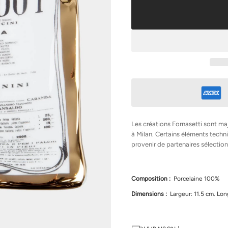
r
l
a
q
u
a
n
t
i
t
é
d
e
F
o
r
Les créations Fornasetti sont ma
n
à Milan. Certains éléments tec
a
provenir de partenaires sélection
s
e
t
t
i
Composition :
Porcelaine 100%
C
e
Dimensions :
Largeur: 11.5 cm. Lon
n
d
r
i