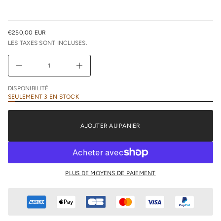
l
r
e
u
€250,00 EUR
n
PRIX
i
LES TAXES SONT INCLUSES.
NORMAL
m
i
D
A
u
g
DISPONIBILITÉ
m
SEULEMENT 3 EN STOCK
e
n
t
e
AJOUTER AU PANIER
r
l
a
q
u
a
n
PLUS DE MOYENS DE PAIEMENT
t
i
t
é
d
e