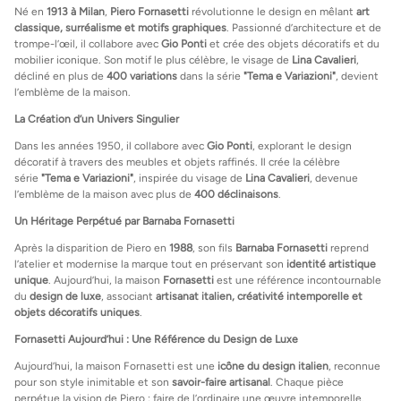
Né en
1913 à Milan
,
Piero Fornasetti
révolutionne le design en mêlant
art
classique, surréalisme et motifs graphiques
. Passionné d’architecture et de
trompe-l’œil, il collabore avec
Gio Ponti
et crée des objets décoratifs et du
mobilier iconique. Son motif le plus célèbre, le visage de
Lina Cavalieri
,
décliné en plus de
400 variations
dans la série
"Tema e Variazioni"
, devient
l’emblème de la maison.
La Création d’un Univers Singulier
Dans les années 1950, il collabore avec
Gio Ponti
, explorant le design
décoratif à travers des meubles et objets raffinés. Il crée la célèbre
série
"Tema e Variazioni"
, inspirée du visage de
Lina Cavalieri
, devenue
l’emblème de la maison avec plus de
400 déclinaisons
.
Un Héritage Perpétué par Barnaba Fornasetti
Après la disparition de Piero en
1988
, son fils
Barnaba Fornasetti
reprend
l’atelier et modernise la marque tout en préservant son
identité artistique
unique
. Aujourd’hui, la maison
Fornasetti
est une référence incontournable
du
design de luxe
, associant
artisanat italien, créativité intemporelle et
objets décoratifs uniques
.
Fornasetti Aujourd’hui : Une Référence du Design de Luxe
Aujourd’hui, la maison Fornasetti est une
icône du design italien
, reconnue
pour son style inimitable et son
savoir-faire artisanal
. Chaque pièce
perpétue la vision de Piero : faire de l’ordinaire une œuvre intemporelle.