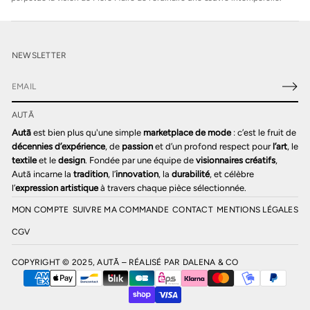
NEWSLETTER
E
-
AUTĀ
m
a
Autā
est bien plus qu'une simple
marketplace de mode
: c’est le fruit de
i
décennies d’expérience
, de
passion
et d’un profond respect pour
l’art
, le
l
textile
et le
design
. Fondée par une équipe de
visionnaires créatifs
,
*
Autā incarne la
tradition
, l’
innovation
, la
durabilité
, et célèbre
l’
expression artistique
à travers chaque pièce sélectionnée.
MON COMPTE
SUIVRE MA COMMANDE
CONTACT
MENTIONS LÉGALES
CGV
COPYRIGHT © 2025, AUTĀ – RÉALISÉ PAR
DALENA & CO