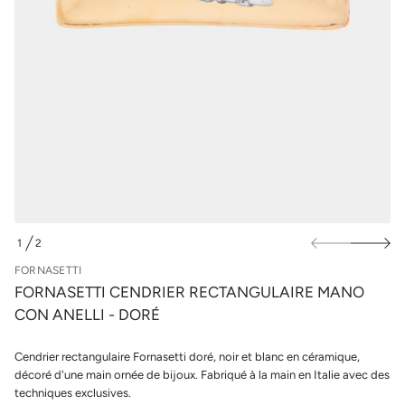
r
u
r
r
e
l
i
e
r
s
d
n
p
e
r
C
o
i
d
t
u
t
e
i
s
t
a
s
n
r
o
1
2
F
D
e
E
FORNASETTI
d
é
FORNASETTI CENDRIER RECTANGULAIRE MANO
t
CON ANELLI - DORÉ
i
t
n
Cendrier rectangulaire Fornasetti doré, noir et blanc en céramique,
a
u
décoré d'une main ornée de bijoux. Fabriqué à la main en Italie avec des
q
techniques exclusives.
a