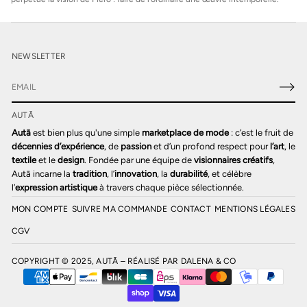
NEWSLETTER
E
-
AUTĀ
m
a
Autā
est bien plus qu'une simple
marketplace de mode
: c’est le fruit de
i
décennies d’expérience
, de
passion
et d’un profond respect pour
l’art
, le
l
textile
et le
design
. Fondée par une équipe de
visionnaires créatifs
,
*
Autā incarne la
tradition
, l’
innovation
, la
durabilité
, et célèbre
l’
expression artistique
à travers chaque pièce sélectionnée.
MON COMPTE
SUIVRE MA COMMANDE
CONTACT
MENTIONS LÉGALES
CGV
COPYRIGHT © 2025, AUTĀ – RÉALISÉ PAR
DALENA & CO