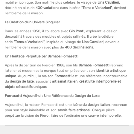
mobilier iconique. Son motif le plus célèbre, le visage de
Lina Cavalieri
,
décliné en plus de
400 variations
dans la série
"Tema e Variazioni"
, devient
l’emblème de la maison.
La Création d’un Univers Singulier
Dans les années 1950, il collabore avec
Gio Ponti
, explorant le design
décoratif à travers des meubles et objets raffinés. Il crée la célèbre
série
"Tema e Variazioni"
, inspirée du visage de
Lina Cavalieri
, devenue
l’emblème de la maison avec plus de
400 déclinaisons
.
Un Héritage Perpétué par Barnaba Fornasetti
Après la disparition de Piero en
1988
, son fils
Barnaba Fornasetti
reprend
l’atelier et modernise la marque tout en préservant son
identité artistique
unique
. Aujourd’hui, la maison
Fornasetti
est une référence incontournable
du
design de luxe
, associant
artisanat italien, créativité intemporelle et
objets décoratifs uniques
.
Fornasetti Aujourd’hui : Une Référence du Design de Luxe
Aujourd’hui, la maison Fornasetti est une
icône du design italien
, reconnue
pour son style inimitable et son
savoir-faire artisanal
. Chaque pièce
perpétue la vision de Piero : faire de l’ordinaire une œuvre intemporelle.