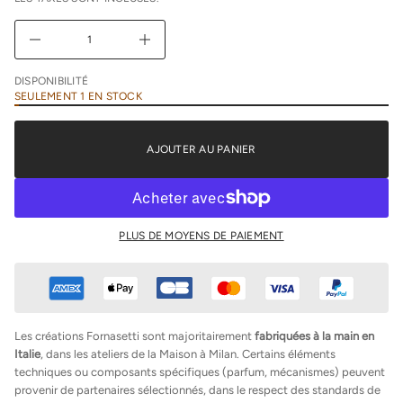
NORMAL
m
i
D
A
u
g
DISPONIBILITÉ
m
SEULEMENT 1 EN STOCK
e
n
t
e
AJOUTER AU PANIER
r
l
a
q
u
a
n
PLUS DE MOYENS DE PAIEMENT
t
i
t
é
d
e
F
Les créations Fornasetti sont majoritairement
fabriquées à la main en
o
Italie
, dans les ateliers de la Maison à Milan. Certains éléments
r
n
techniques ou composants spécifiques (parfum, mécanismes) peuvent
a
provenir de partenaires sélectionnés, dans le respect des standards de
s