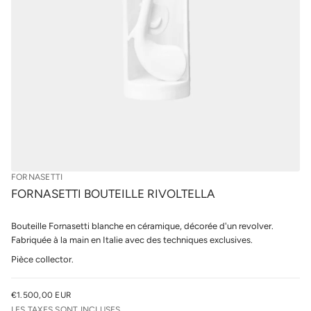
u
u
o
r
B
l
i
e
t
s
t
e
p
s
r
a
o
n
d
r
u
o
F
i
e
t
d
s
é
t
FORNASETTI
i
t
FORNASETTI BOUTEILLE RIVOLTELLA
n
a
u
Bouteille Fornasetti blanche en céramique, décorée d'un revolver.
q
Fabriquée à la main en Italie avec des techniques exclusives.
a
l
Pièce collector.
r
e
u
€1.500,00 EUR
n
PRIX
i
LES TAXES SONT INCLUSES.