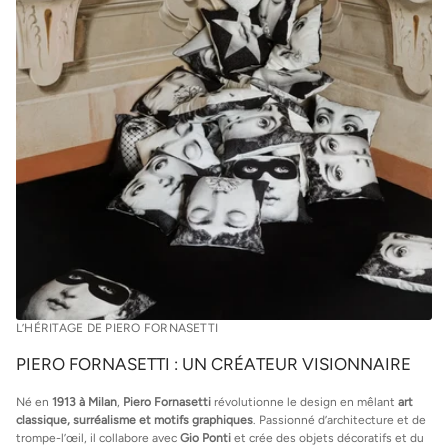
France Métropolitaine
: 1 jour ouvré (livraison express avant 13h en
général)
Europe
: 1 à 3 jours ouvrés
International
: 2 à 5 jours ouvrés (selon les pays et options choisies)
France Métropolitaine
: 1 jour ouvré (livraison express)
Europe
: 1 à 2 jours ouvrés
International
: 2 à 6 jours ouvrés (selon la destination)
L’HÉRITAGE DE PIERO FORNASETTI
PIERO FORNASETTI : UN CRÉATEUR VISIONNAIRE
Né en
1913 à Milan
,
Piero Fornasetti
révolutionne le design en mêlant
art
classique, surréalisme et motifs graphiques
. Passionné d’architecture et de
trompe-l’œil, il collabore avec
Gio Ponti
et crée des objets décoratifs et du