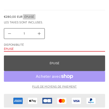
l
r
e
u
€280,00 EUR
ÉPUISÉ
n
PRIX
i
LES TAXES SONT INCLUSES.
NORMAL
m
i
D
A
u
g
DISPONIBILITÉ
m
ÉPUISÉ
e
n
t
e
ÉPUISÉ
r
l
a
q
u
a
n
PLUS DE MOYENS DE PAIEMENT
t
i
t
é
d
e