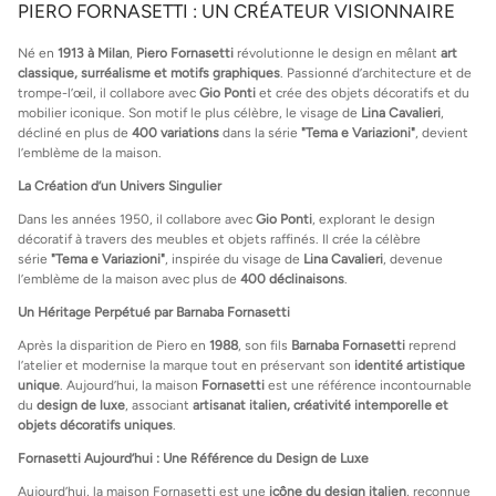
PIERO FORNASETTI : UN CRÉATEUR VISIONNAIRE
Né en
1913 à Milan
,
Piero Fornasetti
révolutionne le design en mêlant
art
classique, surréalisme et motifs graphiques
. Passionné d’architecture et de
trompe-l’œil, il collabore avec
Gio Ponti
et crée des objets décoratifs et du
mobilier iconique. Son motif le plus célèbre, le visage de
Lina Cavalieri
,
décliné en plus de
400 variations
dans la série
"Tema e Variazioni"
, devient
l’emblème de la maison.
La Création d’un Univers Singulier
Dans les années 1950, il collabore avec
Gio Ponti
, explorant le design
décoratif à travers des meubles et objets raffinés. Il crée la célèbre
série
"Tema e Variazioni"
, inspirée du visage de
Lina Cavalieri
, devenue
l’emblème de la maison avec plus de
400 déclinaisons
.
Un Héritage Perpétué par Barnaba Fornasetti
Après la disparition de Piero en
1988
, son fils
Barnaba Fornasetti
reprend
l’atelier et modernise la marque tout en préservant son
identité artistique
unique
. Aujourd’hui, la maison
Fornasetti
est une référence incontournable
du
design de luxe
, associant
artisanat italien, créativité intemporelle et
objets décoratifs uniques
.
Fornasetti Aujourd’hui : Une Référence du Design de Luxe
Aujourd’hui, la maison Fornasetti est une
icône du design italien
, reconnue