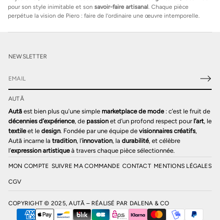
pour son style inimitable et son
savoir-faire artisanal
. Chaque pièce
perpétue la vision de Piero : faire de l’ordinaire une œuvre intemporelle.
NEWSLETTER
E
-
AUTĀ
m
a
Autā
est bien plus qu'une simple
marketplace de mode
: c’est le fruit de
i
décennies d’expérience
, de
passion
et d’un profond respect pour
l’art
, le
l
textile
et le
design
. Fondée par une équipe de
visionnaires créatifs
,
*
Autā incarne la
tradition
, l’
innovation
, la
durabilité
, et célèbre
l’
expression artistique
à travers chaque pièce sélectionnée.
MON COMPTE
SUIVRE MA COMMANDE
CONTACT
MENTIONS LÉGALES
CGV
COPYRIGHT © 2025, AUTĀ – RÉALISÉ PAR
DALENA & CO