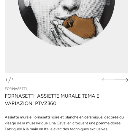
u
e
t
r
t
l
e
e
i
s
s
p
s
A
r
o
i
d
t
u
t
i
e
s
t
a
s
n
r
o
1
3
D
F
E
e
FORNASETTI
d
FORNASETTI ASSIETTE MURALE TEMA E
é
t
VARIAZIONI PTVZ360
i
t
n
Assiette murale Fornasetti noire et blanche en céramique, décorée du
a
visage de la muse lyrique Lina Cavalieri croquant une pomme dorée.
u
q
Fabriquée à la main en Italie avec des techniques exclusives.
a