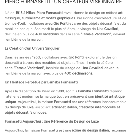
PIERO FORNASETTI : UN CRÉATEUR VISIONNAIRE
Né en
1913 à Milan
,
Piero Fornasetti
révolutionne le design en mêlant
art
classique, surréalisme et motifs graphiques
. Passionné d’architecture et de
trompe-l’œil, il collabore avec
Gio Ponti
et crée des objets décoratifs et du
mobilier iconique. Son motif le plus célèbre, le visage de
Lina Cavalieri
,
décliné en plus de
400 variations
dans la série
"Tema e Variazioni"
, devient
l’emblème de la maison.
La Création d’un Univers Singulier
Dans les années 1950, il collabore avec
Gio Ponti
, explorant le design
décoratif à travers des meubles et objets raffinés. Il crée la célèbre
série
"Tema e Variazioni"
, inspirée du visage de
Lina Cavalieri
, devenue
l’emblème de la maison avec plus de
400 déclinaisons
.
Un Héritage Perpétué par Barnaba Fornasetti
Après la disparition de Piero en
1988
, son fils
Barnaba Fornasetti
reprend
l’atelier et modernise la marque tout en préservant son
identité artistique
unique
. Aujourd’hui, la maison
Fornasetti
est une référence incontournable
du
design de luxe
, associant
artisanat italien, créativité intemporelle et
objets décoratifs uniques
.
Fornasetti Aujourd’hui : Une Référence du Design de Luxe
Aujourd’hui, la maison Fornasetti est une
icône du design italien
, reconnue