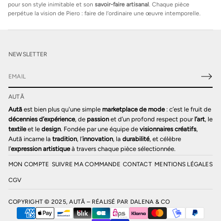
pour son style inimitable et son
savoir-faire artisanal
. Chaque pièce
perpétue la vision de Piero : faire de l’ordinaire une œuvre intemporelle.
NEWSLETTER
E
-
AUTĀ
m
a
Autā
est bien plus qu'une simple
marketplace de mode
: c’est le fruit de
i
décennies d’expérience
, de
passion
et d’un profond respect pour
l’art
, le
l
textile
et le
design
. Fondée par une équipe de
visionnaires créatifs
,
*
Autā incarne la
tradition
, l’
innovation
, la
durabilité
, et célèbre
l’
expression artistique
à travers chaque pièce sélectionnée.
MON COMPTE
SUIVRE MA COMMANDE
CONTACT
MENTIONS LÉGALES
CGV
COPYRIGHT © 2025, AUTĀ – RÉALISÉ PAR
DALENA & CO