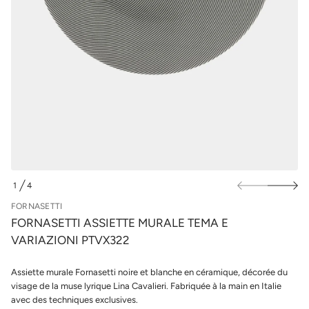
m
u
e
r
t
l
t
e
e
s
i
s
p
s
r
A
o
i
d
t
u
t
e
i
s
t
a
s
n
r
o
1
4
F
D
e
E
FORNASETTI
d
é
FORNASETTI ASSIETTE MURALE TEMA E
t
VARIAZIONI PTVX322
i
t
n
Assiette murale Fornasetti noire et blanche en céramique, décorée du
a
u
visage de la muse lyrique Lina Cavalieri. Fabriquée à la main en Italie
q
avec des techniques exclusives.
a