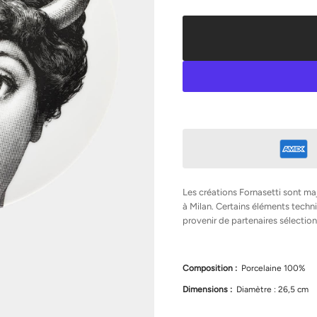
t
e
r
l
a
q
u
a
n
t
i
t
é
d
e
F
o
r
Les créations Fornasetti sont ma
n
à Milan. Certains éléments tec
a
provenir de partenaires sélection
s
e
t
t
i
Composition :
Porcelaine 100%
A
s
Dimensions :
Diamètre : 26,5 cm
s
i
e