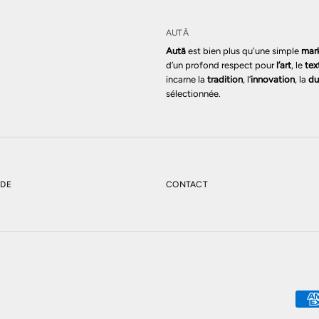
AUTĀ
Autā
est bien plus qu'une simple
mar
d’un profond respect pour
l’art
, le
tex
incarne la
tradition
, l’
innovation
, la
du
sélectionnée.
NDE
CONTACT
RNASETTI ASSIETTE MURALE TEMA E VARIAZIONI
AJOUTER AU 
VX263