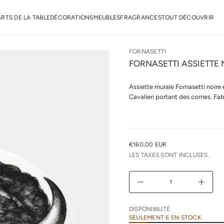
n
r
ARTS DE LA TABLE
DÉCORATIONS
MEUBLES
FRAGRANCES
TOUT DÉCOUVRIR
o
F
e
d
é
FORNASETTI
t
FORNASETTI ASSIETTE 
i
t
n
Assiette murale Fornasetti noire
a
u
Cavalieri portant des cornes. Fab
q
a
l
r
e
u
€160,00 EUR
PRIX
n
LES TAXES SONT INCLUSES.
i
NORMAL
m
i
D
A
u
g
m
DISPONIBILITÉ
e
SEULEMENT 6 EN STOCK
n