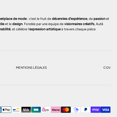
ketplace de mode
: c’est le fruit de
décennies d’expérience
, de
passion
et
tile
et le
design
. Fondée par une équipe de
visionnaires créatifs
, Autā
rabilité
, et célèbre l’
expression artistique
à travers chaque pièce
MENTIONS LÉGALES
CGV
PANIER