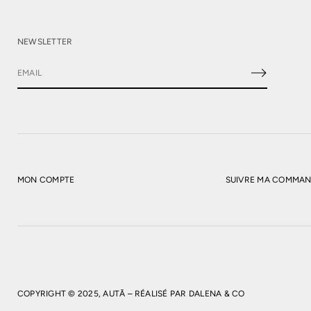
NEWSLETTER
E
-
m
a
i
l
*
MON COMPTE
SUIVRE MA COMMA
COPYRIGHT © 2025, AUTĀ – RÉALISÉ PAR
DALENA & CO
FO
PT