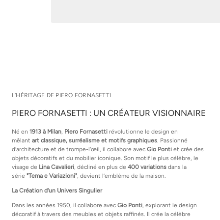
L’HÉRITAGE DE PIERO FORNASETTI
PIERO FORNASETTI : UN CRÉATEUR VISIONNAIRE
Né en
1913 à Milan
,
Piero Fornasetti
révolutionne le design en
mêlant
art classique, surréalisme et motifs graphiques
. Passionné
d’architecture et de trompe-l’œil, il collabore avec
Gio Ponti
et crée des
objets décoratifs et du mobilier iconique. Son motif le plus célèbre, le
visage de
Lina Cavalieri
, décliné en plus de
400 variations
dans la
série
"Tema e Variazioni"
, devient l’emblème de la maison.
La Création d’un Univers Singulier
Dans les années 1950, il collabore avec
Gio Ponti
, explorant le design
décoratif à travers des meubles et objets raffinés. Il crée la célèbre