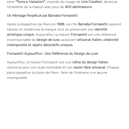
série
"Tema e Variazioni"
, inspirée du visage de
Lina Cavalieri
, devenue
l’emblème de la maison avec plus de
400 déclinaisons
.
Un Héritage Perpétué par Barnaba Fornasetti
Après la disparition de Piero en
1988
, son fils
Barnaba Fornasetti
reprend
l’atelier et modernise la marque tout en préservant son
identité
artistique unique
. Aujourd’hui, la maison
Fornasetti
est une référence
incontournable du
design de luxe
, associant
artisanat italien, créativité
intemporelle et objets décoratifs uniques
.
Fornasetti Aujourd’hui : Une Référence du Design de Luxe
Aujourd’hui, la maison Fornasetti est une
icône du design italien
,
reconnue pour son style inimitable et son
savoir-faire artisanal
. Chaque
pièce perpétue la vision de Piero : faire de l’ordinaire une œuvre
intemporelle.