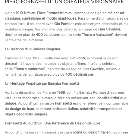
PIERO FORNASETTI : UN CRÉATEUR VISIONNAIRE
Né en
1913 à Milan
,
Piero Fornasetti
révolutionne le design en mêlant
art
classique, surréalisme et motifs graphiques
. Passionné d’architecture et de
trompe-l’œil, il collabore avec
Gio Ponti
et crée des objets décoratifs et du
mobilier iconique. Son motif le plus célèbre, le visage de
Lina Cavalieri
,
décliné en plus de
400 variations
dans la série
"Tema e Variazioni"
, devient
l’emblème de la maison.
La Création d’un Univers Singulier
Dans les années 1950, il collabore avec
Gio Ponti
, explorant le design
décoratif à travers des meubles et objets raffinés. Il crée la célèbre
série
"Tema e Variazioni"
, inspirée du visage de
Lina Cavalieri
, devenue
l’emblème de la maison avec plus de
400 déclinaisons
.
Un Héritage Perpétué par Barnaba Fornasetti
Après la disparition de Piero en
1988
, son fils
Barnaba Fornasetti
reprend
l’atelier et modernise la marque tout en préservant son
identité artistique
unique
. Aujourd’hui, la maison
Fornasetti
est une référence incontournable
du
design de luxe
, associant
artisanat italien, créativité intemporelle et
objets décoratifs uniques
.
Fornasetti Aujourd’hui : Une Référence du Design de Luxe
Aujourd’hui, la maison Fornasetti est une
icône du design italien
, reconnue