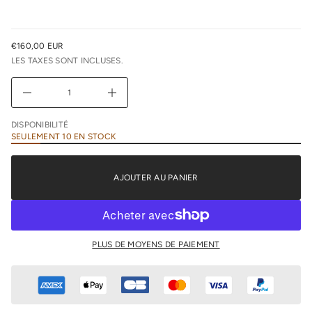
l
r
e
u
€160,00 EUR
n
PRIX
i
LES TAXES SONT INCLUSES.
NORMAL
m
i
D
A
u
g
DISPONIBILITÉ
m
SEULEMENT 10 EN STOCK
e
n
t
e
AJOUTER AU PANIER
r
l
a
q
u
a
n
PLUS DE MOYENS DE PAIEMENT
t
i
t
é
d
e