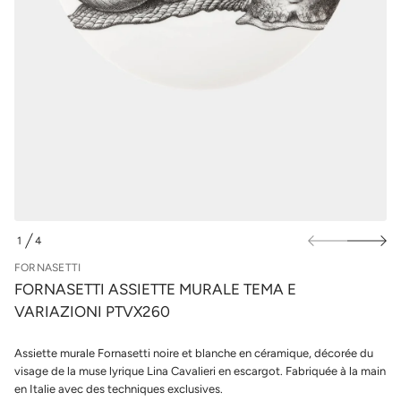
m
u
e
r
t
l
t
e
e
s
i
s
p
s
r
A
o
i
d
t
u
t
e
i
s
t
a
s
n
r
o
1
4
F
D
e
E
FORNASETTI
d
é
FORNASETTI ASSIETTE MURALE TEMA E
t
VARIAZIONI PTVX260
i
t
n
Assiette murale Fornasetti noire et blanche en céramique, décorée du
a
u
visage de la muse lyrique Lina Cavalieri en escargot. Fabriquée à la main
q
en Italie avec des techniques exclusives.
a