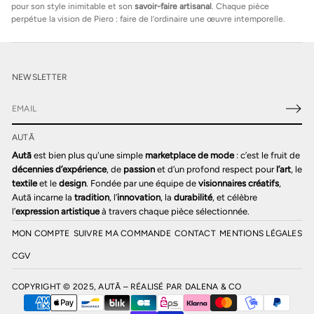
pour son style inimitable et son
savoir-faire artisanal
. Chaque pièce
perpétue la vision de Piero : faire de l’ordinaire une œuvre intemporelle.
NEWSLETTER
E
-
AUTĀ
m
a
Autā
est bien plus qu'une simple
marketplace de mode
: c’est le fruit de
i
décennies d’expérience
, de
passion
et d’un profond respect pour
l’art
, le
l
textile
et le
design
. Fondée par une équipe de
visionnaires créatifs
,
*
Autā incarne la
tradition
, l’
innovation
, la
durabilité
, et célèbre
l’
expression artistique
à travers chaque pièce sélectionnée.
MON COMPTE
SUIVRE MA COMMANDE
CONTACT
MENTIONS LÉGALES
CGV
COPYRIGHT © 2025, AUTĀ – RÉALISÉ PAR
DALENA & CO