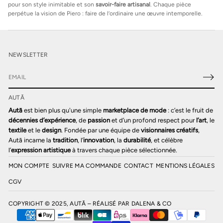
pour son style inimitable et son
savoir-faire artisanal
. Chaque pièce
perpétue la vision de Piero : faire de l’ordinaire une œuvre intemporelle.
NEWSLETTER
E
-
AUTĀ
m
a
Autā
est bien plus qu'une simple
marketplace de mode
: c’est le fruit de
i
décennies d’expérience
, de
passion
et d’un profond respect pour
l’art
, le
l
textile
et le
design
. Fondée par une équipe de
visionnaires créatifs
,
*
Autā incarne la
tradition
, l’
innovation
, la
durabilité
, et célèbre
l’
expression artistique
à travers chaque pièce sélectionnée.
MON COMPTE
SUIVRE MA COMMANDE
CONTACT
MENTIONS LÉGALES
CGV
COPYRIGHT © 2025, AUTĀ – RÉALISÉ PAR
DALENA & CO