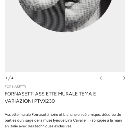
m
u
e
r
t
l
t
e
e
s
i
s
p
s
r
A
o
i
d
t
u
t
e
i
s
t
a
s
n
r
o
1
4
F
D
e
E
FORNASETTI
d
é
FORNASETTI ASSIETTE MURALE TEMA E
t
VARIAZIONI PTVX230
i
t
n
Assiette murale Fornasetti noire et blanche en céramique, décorée de
a
u
parties du visage de la muse lyrique Lina Cavalieri. Fabriquée à la main
q
en Italie avec des techniques exclusives.
a