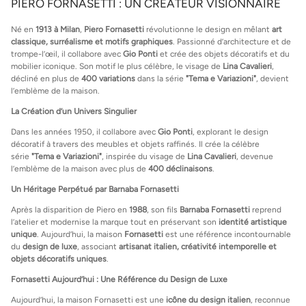
PIERO FORNASETTI : UN CRÉATEUR VISIONNAIRE
Né en
1913 à Milan
,
Piero Fornasetti
révolutionne le design en mêlant
art
classique, surréalisme et motifs graphiques
. Passionné d’architecture et de
trompe-l’œil, il collabore avec
Gio Ponti
et crée des objets décoratifs et du
mobilier iconique. Son motif le plus célèbre, le visage de
Lina Cavalieri
,
décliné en plus de
400 variations
dans la série
"Tema e Variazioni"
, devient
l’emblème de la maison.
La Création d’un Univers Singulier
Dans les années 1950, il collabore avec
Gio Ponti
, explorant le design
décoratif à travers des meubles et objets raffinés. Il crée la célèbre
série
"Tema e Variazioni"
, inspirée du visage de
Lina Cavalieri
, devenue
l’emblème de la maison avec plus de
400 déclinaisons
.
Un Héritage Perpétué par Barnaba Fornasetti
Après la disparition de Piero en
1988
, son fils
Barnaba Fornasetti
reprend
l’atelier et modernise la marque tout en préservant son
identité artistique
unique
. Aujourd’hui, la maison
Fornasetti
est une référence incontournable
du
design de luxe
, associant
artisanat italien, créativité intemporelle et
objets décoratifs uniques
.
Fornasetti Aujourd’hui : Une Référence du Design de Luxe
Aujourd’hui, la maison Fornasetti est une
icône du design italien
, reconnue