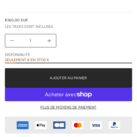
l
r
e
u
€160,00 EUR
n
PRIX
i
LES TAXES SONT INCLUSES.
NORMAL
m
i
D
A
u
g
DISPONIBILITÉ
m
SEULEMENT 8 EN STOCK
e
n
t
e
AJOUTER AU PANIER
r
l
a
q
u
a
n
PLUS DE MOYENS DE PAIEMENT
t
i
t
é
d
e