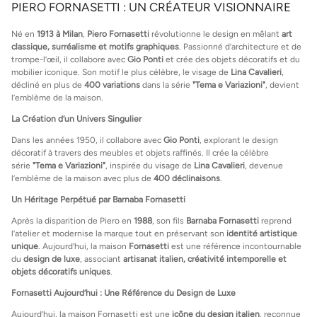
PIERO FORNASETTI : UN CRÉATEUR VISIONNAIRE
Né en
1913 à Milan
,
Piero Fornasetti
révolutionne le design en mêlant
art
classique, surréalisme et motifs graphiques
. Passionné d’architecture et de
trompe-l’œil, il collabore avec
Gio Ponti
et crée des objets décoratifs et du
mobilier iconique. Son motif le plus célèbre, le visage de
Lina Cavalieri
,
décliné en plus de
400 variations
dans la série
"Tema e Variazioni"
, devient
l’emblème de la maison.
La Création d’un Univers Singulier
Dans les années 1950, il collabore avec
Gio Ponti
, explorant le design
décoratif à travers des meubles et objets raffinés. Il crée la célèbre
série
"Tema e Variazioni"
, inspirée du visage de
Lina Cavalieri
, devenue
l’emblème de la maison avec plus de
400 déclinaisons
.
Un Héritage Perpétué par Barnaba Fornasetti
Après la disparition de Piero en
1988
, son fils
Barnaba Fornasetti
reprend
l’atelier et modernise la marque tout en préservant son
identité artistique
unique
. Aujourd’hui, la maison
Fornasetti
est une référence incontournable
du
design de luxe
, associant
artisanat italien, créativité intemporelle et
objets décoratifs uniques
.
Fornasetti Aujourd’hui : Une Référence du Design de Luxe
Aujourd’hui, la maison Fornasetti est une
icône du design italien
, reconnue