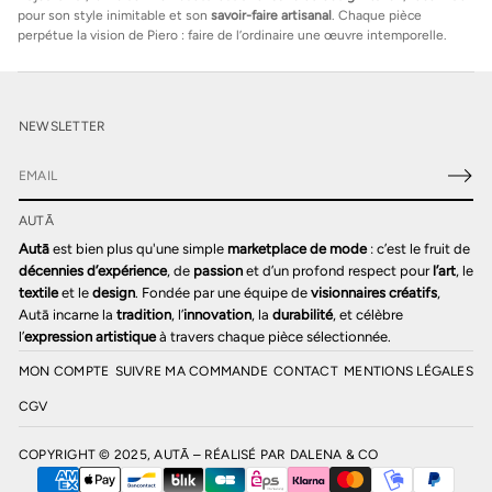
pour son style inimitable et son
savoir-faire artisanal
. Chaque pièce
perpétue la vision de Piero : faire de l’ordinaire une œuvre intemporelle.
NEWSLETTER
E
-
AUTĀ
m
a
Autā
est bien plus qu'une simple
marketplace de mode
: c’est le fruit de
i
décennies d’expérience
, de
passion
et d’un profond respect pour
l’art
, le
l
textile
et le
design
. Fondée par une équipe de
visionnaires créatifs
,
*
Autā incarne la
tradition
, l’
innovation
, la
durabilité
, et célèbre
l’
expression artistique
à travers chaque pièce sélectionnée.
MON COMPTE
SUIVRE MA COMMANDE
CONTACT
MENTIONS LÉGALES
CGV
COPYRIGHT © 2025, AUTĀ – RÉALISÉ PAR
DALENA & CO