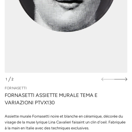
u
m
e
r
t
l
t
e
e
s
i
p
s
s
r
A
o
i
d
t
u
t
i
e
s
t
a
s
n
r
o
1
2
D
F
E
e
FORNASETTI
d
FORNASETTI ASSIETTE MURALE TEMA E
é
t
VARIAZIONI PTVX130
i
t
n
Assiette murale Fornasetti noire et blanche en céramique, décorée du
a
visage de la muse lyrique Lina Cavalieri faisaint un clin d'oeil. Fabriquée
u
q
à la main en Italie avec des techniques exclusives.
a