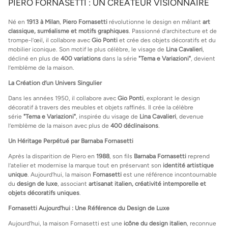
PIERO FORNASETTI : UN CRÉATEUR VISIONNAIRE
Né en
1913 à Milan
,
Piero Fornasetti
révolutionne le design en mêlant
art
classique, surréalisme et motifs graphiques
. Passionné d’architecture et de
trompe-l’œil, il collabore avec
Gio Ponti
et crée des objets décoratifs et du
mobilier iconique. Son motif le plus célèbre, le visage de
Lina Cavalieri
,
décliné en plus de
400 variations
dans la série
"Tema e Variazioni"
, devient
l’emblème de la maison.
La Création d’un Univers Singulier
Dans les années 1950, il collabore avec
Gio Ponti
, explorant le design
décoratif à travers des meubles et objets raffinés. Il crée la célèbre
série
"Tema e Variazioni"
, inspirée du visage de
Lina Cavalieri
, devenue
l’emblème de la maison avec plus de
400 déclinaisons
.
Un Héritage Perpétué par Barnaba Fornasetti
Après la disparition de Piero en
1988
, son fils
Barnaba Fornasetti
reprend
l’atelier et modernise la marque tout en préservant son
identité artistique
unique
. Aujourd’hui, la maison
Fornasetti
est une référence incontournable
du
design de luxe
, associant
artisanat italien, créativité intemporelle et
objets décoratifs uniques
.
Fornasetti Aujourd’hui : Une Référence du Design de Luxe
Aujourd’hui, la maison Fornasetti est une
icône du design italien
, reconnue