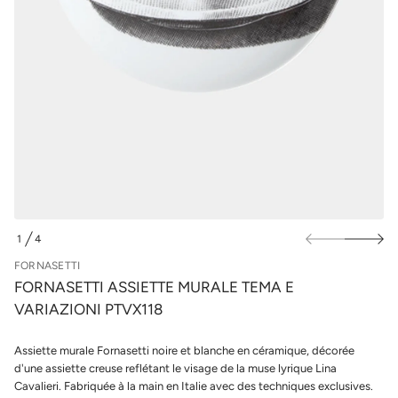
m
u
e
r
t
l
t
e
e
s
i
s
p
s
r
A
o
i
d
t
u
t
e
i
s
t
a
s
n
r
o
1
4
F
D
e
E
FORNASETTI
d
é
FORNASETTI ASSIETTE MURALE TEMA E
t
VARIAZIONI PTVX118
i
t
n
Assiette murale Fornasetti noire et blanche en céramique, décorée
a
u
d'une assiette creuse reflétant le visage de la muse lyrique Lina
q
Cavalieri. Fabriquée à la main en Italie avec des techniques exclusives.
a