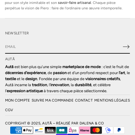
pour son style inimitable et son
savoir-faire artisanal
. Chaque pièce
perpétue la vision de Piero : faire de l’ordinaire une œuvre intemporelle.
NEWSLETTER
E
-
AUTĀ
m
a
Autā
est bien plus qu'une simple
marketplace de mode
: c’est le fruit de
i
décennies d’expérience
, de
passion
et d’un profond respect pour
l’art
, le
l
textile
et le
design
. Fondée par une équipe de
visionnaires créatifs
,
*
Autā incarne la
tradition
, l’
innovation
, la
durabilité
, et célèbre
l’
expression artistique
à travers chaque pièce sélectionnée.
MON COMPTE
SUIVRE MA COMMANDE
CONTACT
MENTIONS LÉGALES
CGV
COPYRIGHT © 2025, AUTĀ – RÉALISÉ PAR
DALENA & CO