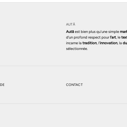
AUTĀ
Autā
est bien plus qu'une simple
mar
d’un profond respect pour
l’art
, le
tex
incarne la
tradition
, l’
innovation
, la
du
sélectionnée.
NDE
CONTACT