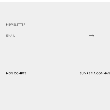
NEWSLETTER
E
-
m
a
i
l
*
MON COMPTE
SUIVRE MA COMMA