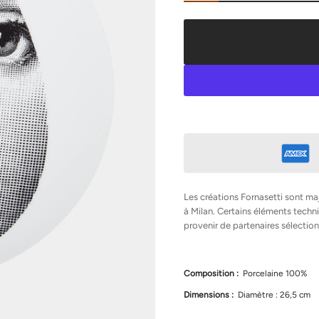
n
t
e
r
l
a
q
u
a
n
t
i
t
é
d
e
F
o
r
Les créations Fornasetti sont ma
n
à Milan. Certains éléments tec
a
provenir de partenaires sélection
s
e
t
t
i
Composition :
Porcelaine 100%
A
s
Dimensions :
Diamètre : 26,5 cm
s
i