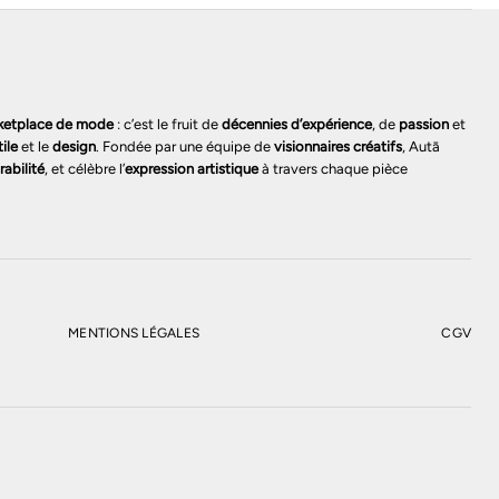
ketplace de mode
: c’est le fruit de
décennies d’expérience
, de
passion
et
tile
et le
design
. Fondée par une équipe de
visionnaires créatifs
, Autā
rabilité
, et célèbre l’
expression artistique
à travers chaque pièce
MENTIONS LÉGALES
CGV