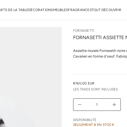
a
n
r
ARTS DE LA TABLE
DÉCORATIONS
MEUBLES
FRAGRANCES
TOUT DÉCOUVRIR
o
F
e
d
é
FORNASETTI
t
FORNASETTI ASSIETTE 
i
t
n
Assiette murale Fornasetti noire
a
u
Cavalieri en forme d'oeuf. Fabriq
q
a
l
r
e
u
€160,00 EUR
PRIX
n
LES TAXES SONT INCLUSES.
i
NORMAL
m
i
D
A
u
g
m
DISPONIBILITÉ
e
SEULEMENT 8 EN STOCK