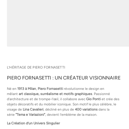
L’HÉRITAGE DE PIERO FORNASETTI
PIERO FORNASETTI : UN CRÉATEUR VISIONNAIRE
Né en
1913 à Milan
,
Piero Fornasetti
révolutionne le design en
mêlant
art classique, surréalisme et motifs graphiques
. Passionné
d’architecture et de trompe-l’œil, il collabore avec
Gio Ponti
et crée des
objets décoratifs et du mobilier iconique. Son motif le plus célèbre, le
visage de
Lina Cavalieri
, décliné en plus de
400 variations
dans la
série
"Tema e Variazioni"
, devient l’emblème de la maison.
La Création d’un Univers Singulier