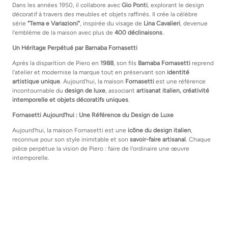
Dans les années 1950, il collabore avec
Gio Ponti
, explorant le design
décoratif à travers des meubles et objets raffinés. Il crée la célèbre
série
"Tema e Variazioni"
, inspirée du visage de
Lina Cavalieri
, devenue
l’emblème de la maison avec plus de
400 déclinaisons
.
Un Héritage Perpétué par Barnaba Fornasetti
Après la disparition de Piero en
1988
, son fils
Barnaba Fornasetti
reprend
l’atelier et modernise la marque tout en préservant son
identité
artistique unique
. Aujourd’hui, la maison
Fornasetti
est une référence
incontournable du
design de luxe
, associant
artisanat italien, créativité
intemporelle et objets décoratifs uniques
.
Fornasetti Aujourd’hui : Une Référence du Design de Luxe
Aujourd’hui, la maison Fornasetti est une
icône du design italien
,
reconnue pour son style inimitable et son
savoir-faire artisanal
. Chaque
pièce perpétue la vision de Piero : faire de l’ordinaire une œuvre
intemporelle.