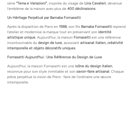
série
"Tema e Variazioni"
, inspirée du visage de
Lina Cavalieri
, devenue
l’emblème de la maison avec plus de
400 déclinaisons
.
Un Héritage Perpétué par Barnaba Fornasetti
Après la disparition de Piero en
1988
, son fils
Barnaba Fornasetti
reprend
l’atelier et modernise la marque tout en préservant son
identité
artistique unique
. Aujourd’hui, la maison
Fornasetti
est une référence
incontournable du
design de luxe
, associant
artisanat italien, créativité
intemporelle et objets décoratifs uniques
.
Fornasetti Aujourd’hui : Une Référence du Design de Luxe
Aujourd’hui, la maison Fornasetti est une
icône du design italien
,
reconnue pour son style inimitable et son
savoir-faire artisanal
. Chaque
pièce perpétue la vision de Piero : faire de l’ordinaire une œuvre
intemporelle.