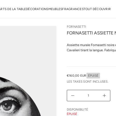
a
n
r
ARTS DE LA TABLE
DÉCORATIONS
MEUBLES
FRAGRANCES
TOUT DÉCOUVRIR
o
F
e
d
FORNASETTI
é
t
FORNASETTI ASSIETTE 
i
t
n
Assiette murale Fornasetti noire
a
Cavalieri tirant la langue. Fabriq
u
q
a
l
r
e
u
€160,00 EUR
ÉPUISÉ
PRIX
n
LES TAXES SONT INCLUSES.
NORMAL
i
m
i
D
A
u
g
m
DISPONIBILITÉ
e
ÉPUISÉ