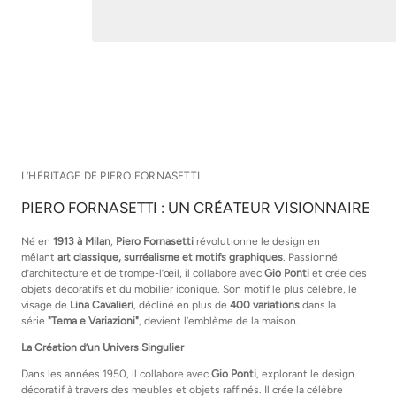
L’HÉRITAGE DE PIERO FORNASETTI
PIERO FORNASETTI : UN CRÉATEUR VISIONNAIRE
Né en
1913 à Milan
,
Piero Fornasetti
révolutionne le design en
mêlant
art classique, surréalisme et motifs graphiques
. Passionné
d’architecture et de trompe-l’œil, il collabore avec
Gio Ponti
et crée des
objets décoratifs et du mobilier iconique. Son motif le plus célèbre, le
visage de
Lina Cavalieri
, décliné en plus de
400 variations
dans la
série
"Tema e Variazioni"
, devient l’emblème de la maison.
La Création d’un Univers Singulier
Dans les années 1950, il collabore avec
Gio Ponti
, explorant le design
décoratif à travers des meubles et objets raffinés. Il crée la célèbre