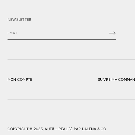
NEWSLETTER
E
-
m
a
i
l
*
MON COMPTE
SUIVRE MA COMMA
ÉPUISÉ
COPYRIGHT © 2025, AUTĀ – RÉALISÉ PAR
DALENA & CO
FO