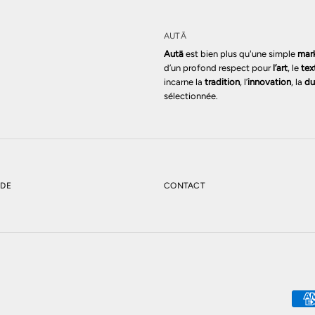
AUTĀ
Autā
est bien plus qu'une simple
mar
d’un profond respect pour
l’art
, le
tex
incarne la
tradition
, l’
innovation
, la
du
sélectionnée.
NDE
CONTACT
RNASETTI ASSIETTE MURALE TEMA E VARIAZIONI PTVX082