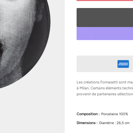
n
t
e
r
l
a
q
u
a
n
t
i
t
é
d
e
F
o
r
Les créations Fornasetti sont ma
n
à Milan. Certains éléments tec
a
provenir de partenaires sélection
s
e
t
t
i
Composition :
Porcelaine 100%
A
s
Dimensions :
Diamètre : 26,5 cm
s
i