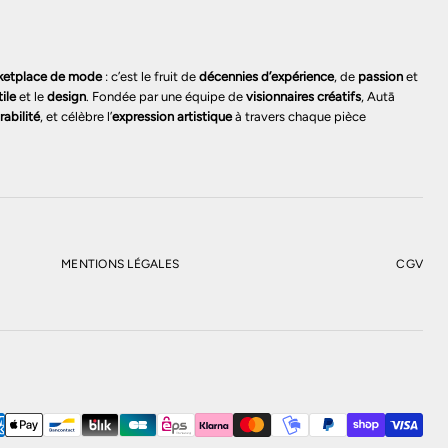
ketplace de mode
: c’est le fruit de
décennies d’expérience
, de
passion
et
tile
et le
design
. Fondée par une équipe de
visionnaires créatifs
, Autā
rabilité
, et célèbre l’
expression artistique
à travers chaque pièce
MENTIONS LÉGALES
CGV