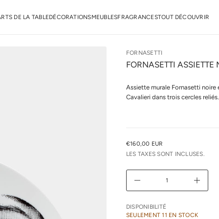
a
n
r
ARTS DE LA TABLE
DÉCORATIONS
MEUBLES
FRAGRANCES
TOUT DÉCOUVRIR
o
F
e
d
é
FORNASETTI
t
FORNASETTI ASSIETTE 
i
t
n
Assiette murale Fornasetti noire
a
u
Cavalieri dans trois cercles relié
q
a
l
r
e
u
€160,00 EUR
PRIX
n
LES TAXES SONT INCLUSES.
i
NORMAL
m
i
D
A
u
g
m
DISPONIBILITÉ
e
SEULEMENT 11 EN STOCK