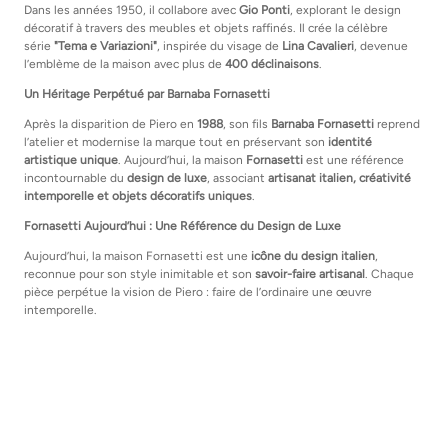
Dans les années 1950, il collabore avec
Gio Ponti
, explorant le design
décoratif à travers des meubles et objets raffinés. Il crée la célèbre
série
"Tema e Variazioni"
, inspirée du visage de
Lina Cavalieri
, devenue
l’emblème de la maison avec plus de
400 déclinaisons
.
Un Héritage Perpétué par Barnaba Fornasetti
Après la disparition de Piero en
1988
, son fils
Barnaba Fornasetti
reprend
l’atelier et modernise la marque tout en préservant son
identité
artistique unique
. Aujourd’hui, la maison
Fornasetti
est une référence
incontournable du
design de luxe
, associant
artisanat italien, créativité
intemporelle et objets décoratifs uniques
.
Fornasetti Aujourd’hui : Une Référence du Design de Luxe
Aujourd’hui, la maison Fornasetti est une
icône du design italien
,
reconnue pour son style inimitable et son
savoir-faire artisanal
. Chaque
pièce perpétue la vision de Piero : faire de l’ordinaire une œuvre
intemporelle.