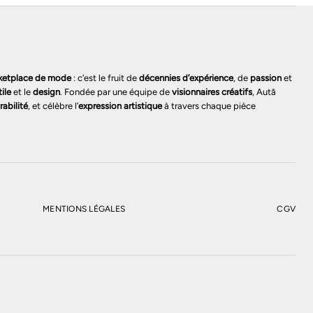
ketplace de mode
: c’est le fruit de
décennies d’expérience
, de
passion
et
tile
et le
design
. Fondée par une équipe de
visionnaires créatifs
, Autā
rabilité
, et célèbre l’
expression artistique
à travers chaque pièce
MENTIONS LÉGALES
CGV