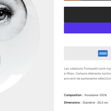
n
t
e
r
l
a
q
u
a
n
t
i
t
é
d
e
F
o
r
Les créations Fornasetti sont ma
n
à Milan. Certains éléments tec
a
provenir de partenaires sélection
s
e
t
t
i
Composition :
Porcelaine 100%
A
s
Dimensions :
Diamètre : 26,5 cm
s
i