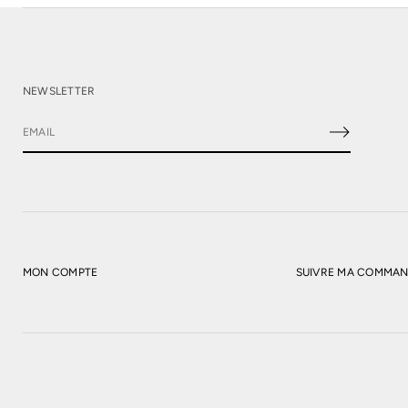
NEWSLETTER
E
-
m
a
i
l
*
MON COMPTE
SUIVRE MA COMMA