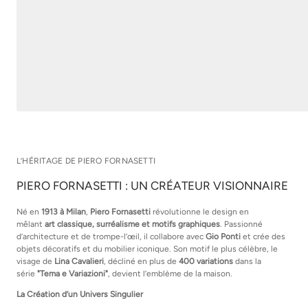
L’HÉRITAGE DE PIERO FORNASETTI
PIERO FORNASETTI : UN CRÉATEUR VISIONNAIRE
Né en
1913 à Milan
,
Piero Fornasetti
révolutionne le design en
mêlant
art classique, surréalisme et motifs graphiques
. Passionné
d’architecture et de trompe-l’œil, il collabore avec
Gio Ponti
et crée des
objets décoratifs et du mobilier iconique. Son motif le plus célèbre, le
visage de
Lina Cavalieri
, décliné en plus de
400 variations
dans la
série
"Tema e Variazioni"
, devient l’emblème de la maison.
La Création d’un Univers Singulier