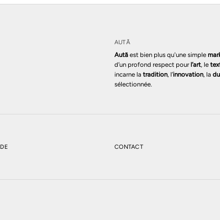
AUTĀ
Autā
est bien plus qu'une simple
mar
d’un profond respect pour
l’art
, le
tex
incarne la
tradition
, l’
innovation
, la
du
sélectionnée.
NDE
CONTACT