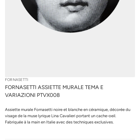
t
u
e
r
i
l
s
e
s
s
A
i
p
t
r
t
o
e
d
s
u
a
n
i
r
t
o
s
F
e
FORNASETTI
d
é
FORNASETTI ASSIETTE MURALE TEMA E
t
VARIAZIONI PTVX008
i
t
n
Assiette murale Fornasetti noire et blanche en céramique, décorée du
a
u
visage de la muse lyrique Lina Cavalieri portant un cache-oeil.
q
Fabriquée à la main en Italie avec des techniques exclusives.
a
l
r
e