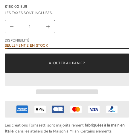
u
€160,00 EUR
n
PRIX
i
LES TAXES SONT INCLUSES.
NORMAL
m
i
D
A
u
g
DISPONIBILITÉ
m
SEULEMENT 2 EN STOCK
e
n
t
e
AJOUTER AU PANIER
r
l
a
q
u
a
n
t
i
t
é
d
e
F
Les créations Fornasetti sont majoritairement
fabriquées à la main en
o
Italie
, dans les ateliers de la Maison à Milan. Certains éléments
r