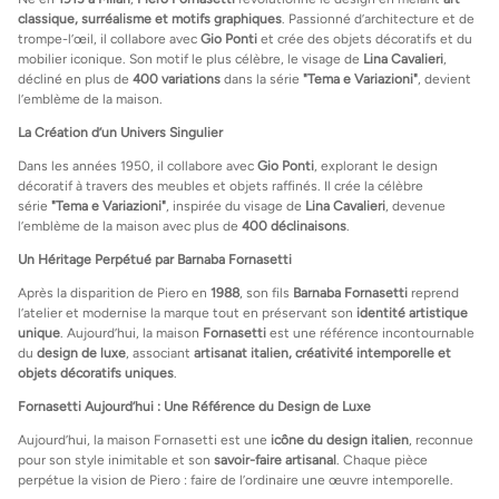
classique, surréalisme et motifs graphiques
. Passionné d’architecture et de
trompe-l’œil, il collabore avec
Gio Ponti
et crée des objets décoratifs et du
mobilier iconique. Son motif le plus célèbre, le visage de
Lina Cavalieri
,
décliné en plus de
400 variations
dans la série
"Tema e Variazioni"
, devient
l’emblème de la maison.
La Création d’un Univers Singulier
Dans les années 1950, il collabore avec
Gio Ponti
, explorant le design
décoratif à travers des meubles et objets raffinés. Il crée la célèbre
série
"Tema e Variazioni"
, inspirée du visage de
Lina Cavalieri
, devenue
l’emblème de la maison avec plus de
400 déclinaisons
.
Un Héritage Perpétué par Barnaba Fornasetti
Après la disparition de Piero en
1988
, son fils
Barnaba Fornasetti
reprend
l’atelier et modernise la marque tout en préservant son
identité artistique
unique
. Aujourd’hui, la maison
Fornasetti
est une référence incontournable
du
design de luxe
, associant
artisanat italien, créativité intemporelle et
objets décoratifs uniques
.
Fornasetti Aujourd’hui : Une Référence du Design de Luxe
Aujourd’hui, la maison Fornasetti est une
icône du design italien
, reconnue
pour son style inimitable et son
savoir-faire artisanal
. Chaque pièce
perpétue la vision de Piero : faire de l’ordinaire une œuvre intemporelle.