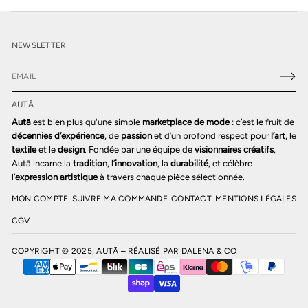
NEWSLETTER
E
-
AUTĀ
m
a
Autā
est bien plus qu'une simple
marketplace de mode
: c’est le fruit de
i
décennies d’expérience
, de
passion
et d’un profond respect pour
l’art
, le
l
textile
et le
design
. Fondée par une équipe de
visionnaires créatifs
,
*
Autā incarne la
tradition
, l’
innovation
, la
durabilité
, et célèbre
l’
expression artistique
à travers chaque pièce sélectionnée.
MON COMPTE
SUIVRE MA COMMANDE
CONTACT
MENTIONS LÉGALES
CGV
COPYRIGHT © 2025, AUTĀ – RÉALISÉ PAR
DALENA & CO