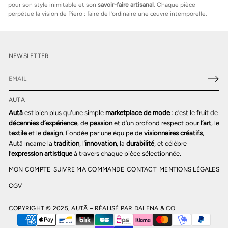
pour son style inimitable et son
savoir-faire artisanal
. Chaque pièce
perpétue la vision de Piero : faire de l’ordinaire une œuvre intemporelle.
NEWSLETTER
E
-
AUTĀ
m
a
Autā
est bien plus qu'une simple
marketplace de mode
: c’est le fruit de
i
décennies d’expérience
, de
passion
et d’un profond respect pour
l’art
, le
l
textile
et le
design
. Fondée par une équipe de
visionnaires créatifs
,
*
Autā incarne la
tradition
, l’
innovation
, la
durabilité
, et célèbre
l’
expression artistique
à travers chaque pièce sélectionnée.
MON COMPTE
SUIVRE MA COMMANDE
CONTACT
MENTIONS LÉGALES
CGV
COPYRIGHT © 2025, AUTĀ – RÉALISÉ PAR
DALENA & CO