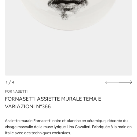
m
u
e
r
t
l
t
e
e
s
i
s
p
s
r
A
o
i
d
t
u
t
e
i
s
t
a
s
n
r
o
1
4
F
D
e
E
FORNASETTI
d
é
FORNASETTI ASSIETTE MURALE TEMA E
t
VARIAZIONI N°366
i
t
n
Assiette murale Fornasetti noire et blanche en céramique, décorée du
a
u
visage masculin de la muse lyrique Lina Cavalieri. Fabriquée à la main en
q
Italie avec des techniques exclusives.
a