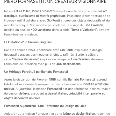
PIERO FORNASETTI : UN CRÉATEUR VISIONNAIRE
Né en
1913 à Milan
,
Piero Fornasetti
révolutionne le design en mêlant
art
classique, surréalisme et motifs graphiques
. Passionné d’architecture et de
trompe-l’œil, il collabore avec
Gio Ponti
et crée des objets décoratifs et du
mobilier iconique. Son motif le plus célèbre, le visage de
Lina Cavalieri
,
décliné en plus de
400 variations
dans la série
"Tema e Variazioni"
, devient
l’emblème de la maison.
La Création d’un Univers Singulier
Dans les années 1950, il collabore avec
Gio Ponti
, explorant le design
décoratif à travers des meubles et objets raffinés. Il crée la célèbre
série
"Tema e Variazioni"
, inspirée du visage de
Lina Cavalieri
, devenue
l’emblème de la maison avec plus de
400 déclinaisons
.
Un Héritage Perpétué par Barnaba Fornasetti
Après la disparition de Piero en
1988
, son fils
Barnaba Fornasetti
reprend
l’atelier et modernise la marque tout en préservant son
identité artistique
unique
. Aujourd’hui, la maison
Fornasetti
est une référence incontournable
du
design de luxe
, associant
artisanat italien, créativité intemporelle et
objets décoratifs uniques
.
Fornasetti Aujourd’hui : Une Référence du Design de Luxe
Aujourd’hui, la maison Fornasetti est une
icône du design italien
, reconnue