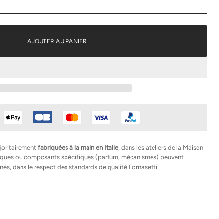
AJOUTER AU PANIER
joritairement
fabriquées à la main en Italie
, dans les ateliers de la Maison
hniques ou composants spécifiques (parfum, mécanismes) peuvent
nés, dans le respect des standards de qualité Fornasetti.