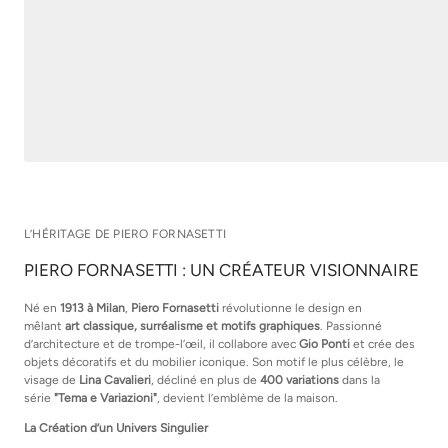
L’HÉRITAGE DE PIERO FORNASETTI
PIERO FORNASETTI : UN CRÉATEUR VISIONNAIRE
Né en
1913 à Milan
,
Piero Fornasetti
révolutionne le design en
mêlant
art classique, surréalisme et motifs graphiques
. Passionné
d’architecture et de trompe-l’œil, il collabore avec
Gio Ponti
et crée des
objets décoratifs et du mobilier iconique. Son motif le plus célèbre, le
visage de
Lina Cavalieri
, décliné en plus de
400 variations
dans la
série
"Tema e Variazioni"
, devient l’emblème de la maison.
La Création d’un Univers Singulier