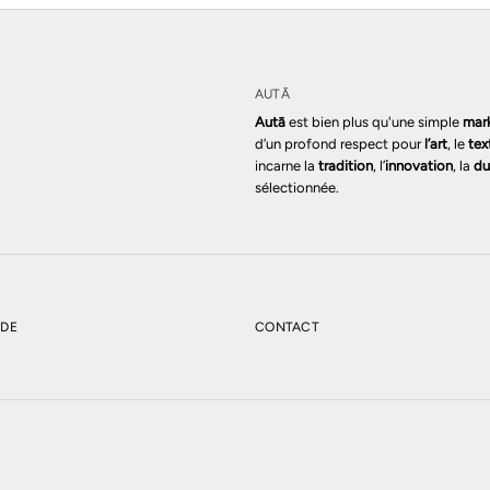
AUTĀ
Autā
est bien plus qu'une simple
mar
d’un profond respect pour
l’art
, le
tex
incarne la
tradition
, l’
innovation
, la
du
sélectionnée.
NDE
CONTACT