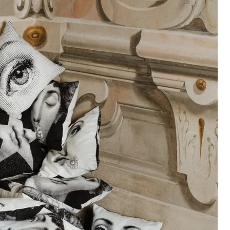
vré (livraison express)
(selon la destination)