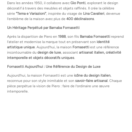
Dans les années 1950, il collabore avec
Gio Ponti
, explorant le design
décoratif à travers des meubles et objets raffinés. Il crée la célèbre
série
"Tema e Variazioni"
, inspirée du visage de
Lina Cavalieri
, devenue
l’emblème de la maison avec plus de
400 déclinaisons
.
Un Héritage Perpétué par Barnaba Fornasetti
Après la disparition de Piero en
1988
, son fils
Barnaba Fornasetti
reprend
l’atelier et modernise la marque tout en préservant son
identité
artistique unique
. Aujourd’hui, la maison
Fornasetti
est une référence
incontournable du
design de luxe
, associant
artisanat italien, créativité
intemporelle et objets décoratifs uniques
.
Fornasetti Aujourd’hui : Une Référence du Design de Luxe
Aujourd’hui, la maison Fornasetti est une
icône du design italien
,
reconnue pour son style inimitable et son
savoir-faire artisanal
. Chaque
pièce perpétue la vision de Piero : faire de l’ordinaire une œuvre
intemporelle.