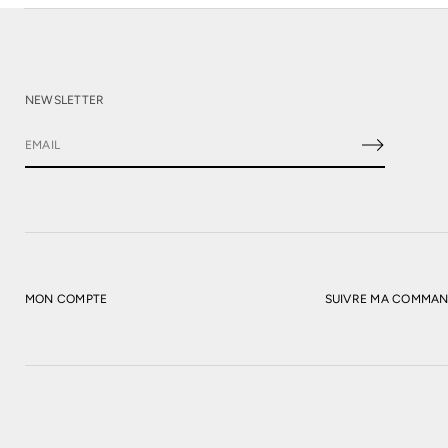
NEWSLETTER
E
-
m
a
i
l
*
MON COMPTE
SUIVRE MA COMMA