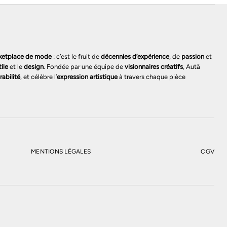
ketplace de mode
: c’est le fruit de
décennies d’expérience
, de
passion
et
tile
et le
design
. Fondée par une équipe de
visionnaires créatifs
, Autā
rabilité
, et célèbre l’
expression artistique
à travers chaque pièce
MENTIONS LÉGALES
CGV