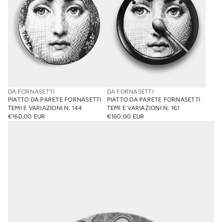
DA FORNASETTI
DA FORNASETTI
PIATTO DA PARETE FORNASETTI
PIATTO DA PARETE FORNASETTI
TEMI E VARIAZIONI N. 144
TEMI E VARIAZIONI N. 161
€160,00 EUR
€160,00 EUR
PREZZO
PREZZO
NORMALE
NORMALE