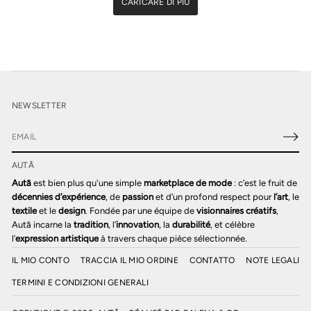
NORMALE
CARICARE DI PIÙ
NEWSLETTER
E
m
AUTĀ
a
i
Autā
est bien plus qu'une simple
marketplace de mode
: c’est le fruit de
l
décennies d’expérience
, de
passion
et d’un profond respect pour
l’art
, le
*
textile
et le
design
. Fondée par une équipe de
visionnaires créatifs
,
Autā incarne la
tradition
, l’
innovation
, la
durabilité
, et célèbre
l’
expression artistique
à travers chaque pièce sélectionnée.
IL MIO CONTO
TRACCIA IL MIO ORDINE
CONTATTO
NOTE LEGALI
TERMINI E CONDIZIONI GENERALI