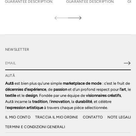
GUARANTEE DESCRIPTION.
GUARANTEE DESCRIPTION.
GUA
NEWSLETTER
E
m
AUTĀ
a
i
Autā
est bien plus qu'une simple
marketplace de mode
: c’est le fruit de
l
décennies d’expérience
, de
passion
et d’un profond respect pour
l’art
, le
*
textile
et le
design
. Fondée par une équipe de
visionnaires créatifs
,
Autā incarne la
tradition
, l’
innovation
, la
durabilité
, et célèbre
l’
expression artistique
à travers chaque pièce sélectionnée.
IL MIO CONTO
TRACCIA IL MIO ORDINE
CONTATTO
NOTE LEGALI
TERMINI E CONDIZIONI GENERALI