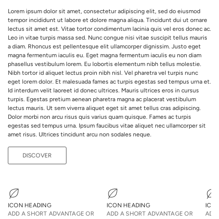
Lorem ipsum dolor sit amet, consectetur adipiscing elit, sed do eiusmod
tempor incididunt ut labore et dolore magna aliqua. Tincidunt dui ut ornare
lectus sit amet est. Vitae tortor condimentum lacinia quis vel eros donec ac.
Leo in vitae turpis massa sed. Nunc congue nisi vitae suscipit tellus mauris
a diam. Rhoncus est pellentesque elit ullamcorper dignissim. Justo eget
magna fermentum iaculis eu. Eget magna fermentum iaculis eu non diam
phasellus vestibulum lorem. Eu lobortis elementum nibh tellus molestie.
Nibh tortor id aliquet lectus proin nibh nisl. Vel pharetra vel turpis nunc
eget lorem dolor. Et malesuada fames ac turpis egestas sed tempus urna et.
Id interdum velit laoreet id donec ultrices. Mauris ultrices eros in cursus
turpis. Egestas pretium aenean pharetra magna ac placerat vestibulum
lectus mauris. Ut sem viverra aliquet eget sit amet tellus cras adipiscing.
Dolor morbi non arcu risus quis varius quam quisque. Fames ac turpis
egestas sed tempus urna. Ipsum faucibus vitae aliquet nec ullamcorper sit
amet risus. Ultrices tincidunt arcu non sodales neque.
DISCOVER
ICON HEADING
ICON HEADING
ICO
ADD A SHORT ADVANTAGE OR
ADD A SHORT ADVANTAGE OR
ADD