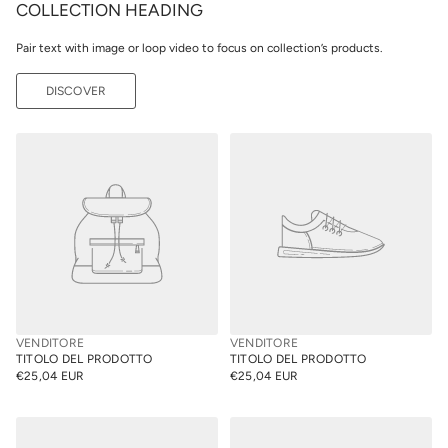
COLLECTION HEADING
Pair text with image or loop video to focus on collection’s products.
DISCOVER
VENDITORE
VENDITORE
TITOLO DEL PRODOTTO
TITOLO DEL PRODOTTO
€25,04 EUR
€25,04 EUR
PREZZO
PREZZO
NORMALE
NORMALE